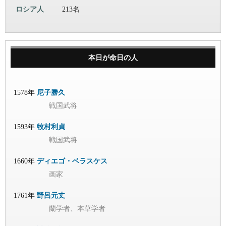
ロシア人
213名
本日が命日の人
1578年
尼子勝久
戦国武将
1593年
牧村利貞
戦国武将
1660年
ディエゴ・ベラスケス
画家
1761年
野呂元丈
蘭学者、本草学者