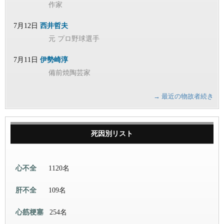
作家
7月12日
西井哲夫
元 プロ野球選手
7月11日
伊勢崎淳
備前焼陶芸家
→ 最近の物故者続き
死因別リスト
心不全
1120名
肝不全
109名
心筋梗塞
254名