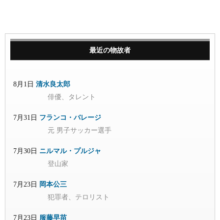
最近の物故者
8月1日
清水良太郎
俳優、タレント
7月31日
フランコ・バレージ
元 男子サッカー選手
7月30日
ニルマル・プルジャ
登山家
7月23日
岡本公三
犯罪者、テロリスト
7月23日
服藤早苗