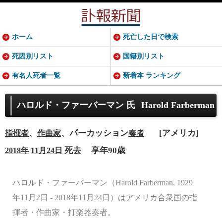
ホーム
死亡した日で検索
死因別リスト
国籍別リスト
有名人死者一覧
新着本 ランキング
ハロルド・ファーバーマン 氏
Harold Farberman
、
、パーカッション
[アメリカ]
指揮者
作曲家
奏者
死去
享年90歳
2018年
11月24日
ハロルド・ファーバーマン（Harold Farberman, 1929
年11月2日 - 2018年11月24日）はアメリカ合衆国の指
揮者・作曲家・打楽器奏者。