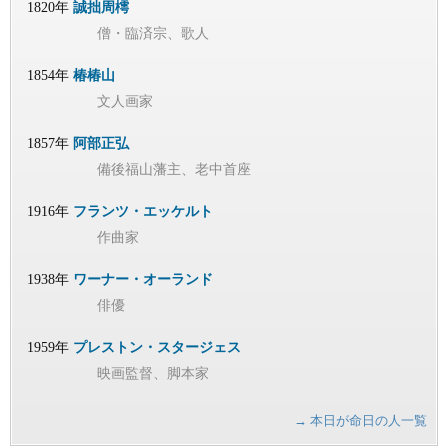
1820年
誠拙周樗
僧・臨済宗、歌人
1854年
椿椿山
文人画家
1857年
阿部正弘
備後福山藩主、老中首座
1916年
フランツ・エッケルト
作曲家
1938年
ワーナー・オーランド
俳優
1959年
プレストン・スタージェス
映画監督、脚本家
→ 本日が命日の人一覧