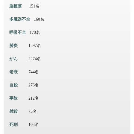
脳梗塞
151名
多臓器不全
160名
呼吸不全
170名
肺炎
1297名
がん
2274名
老衰
744名
自殺
276名
事故
212名
射殺
73名
死刑
103名