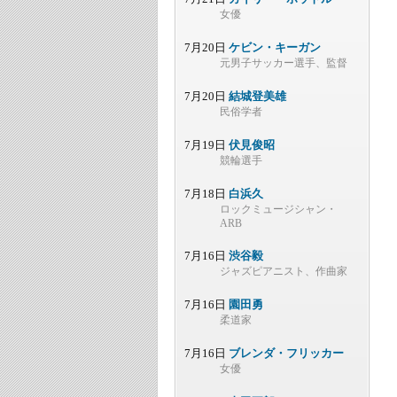
女優
7月20日
ケビン・キーガン
元男子サッカー選手、監督
7月20日
結城登美雄
民俗学者
7月19日
伏見俊昭
競輪選手
7月18日
白浜久
ロックミュージシャン・
ARB
7月16日
渋谷毅
ジャズピアニスト、作曲家
7月16日
園田勇
柔道家
7月16日
ブレンダ・フリッカー
女優