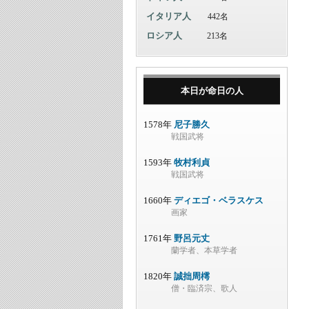
イタリア人
442名
ロシア人
213名
本日が命日の人
1578年
尼子勝久
戦国武将
1593年
牧村利貞
戦国武将
1660年
ディエゴ・ベラスケス
画家
1761年
野呂元丈
蘭学者、本草学者
1820年
誠拙周樗
僧・臨済宗、歌人