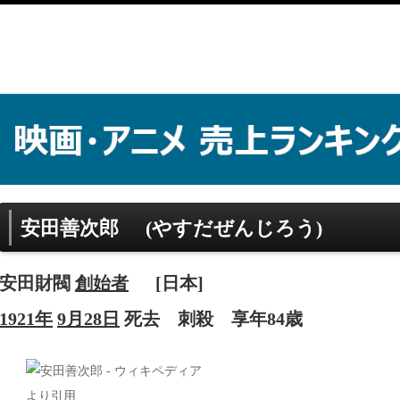
安田善次郎
(やすだぜんじろう)
安田財閥
創始者
[日本]
1921年
9月28日
死去
刺殺
享年84歳