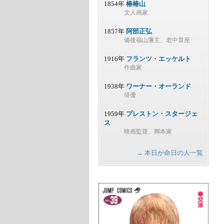
1854年
椿椿山
文人画家
1857年
阿部正弘
備後福山藩主、老中首座
1916年
フランツ・エッケルト
作曲家
1938年
ワーナー・オーランド
俳優
1959年
プレストン・スタージェ
ス
映画監督、脚本家
→ 本日が命日の人一覧