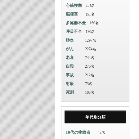
心筋梗塞
254名
脳梗塞
151名
多臓器不全
160名
呼吸不全
170名
肺炎
1297名
がん
2274名
老衰
744名
自殺
276名
事故
212名
射殺
73名
死刑
103名
年代別分類
10代の物故者
43名