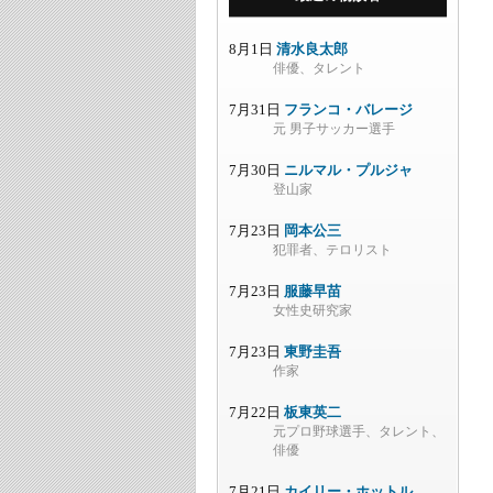
8月1日
清水良太郎
俳優、タレント
7月31日
フランコ・バレージ
元 男子サッカー選手
7月30日
ニルマル・プルジャ
登山家
7月23日
岡本公三
犯罪者、テロリスト
7月23日
服藤早苗
女性史研究家
7月23日
東野圭吾
作家
7月22日
板東英二
元プロ野球選手、タレント、
俳優
7月21日
カイリー・ホットル