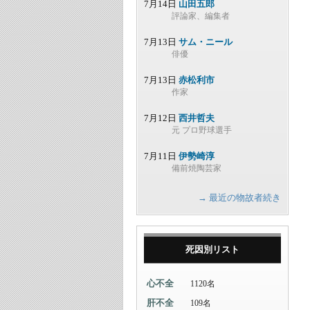
7月14日
山田五郎
評論家、編集者
7月13日
サム・ニール
俳優
7月13日
赤松利市
作家
7月12日
西井哲夫
元 プロ野球選手
7月11日
伊勢崎淳
備前焼陶芸家
→ 最近の物故者続き
死因別リスト
心不全
1120名
肝不全
109名