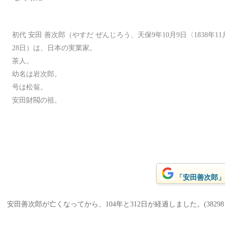
初代 安田 善次郎（やすだ ぜんじろう、天保9年10月9日〈1838年11月2
28日）は、日本の実業家。
茶人。
幼名は岩次郎。
号は松翁。
安田財閥の祖。
「安田善次郎」を
安田善次郎が亡くなってから、104年と312日が経過しました。(38298