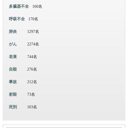
多臓器不全
160名
呼吸不全
170名
肺炎
1297名
がん
2274名
老衰
744名
自殺
276名
事故
212名
射殺
73名
死刑
103名