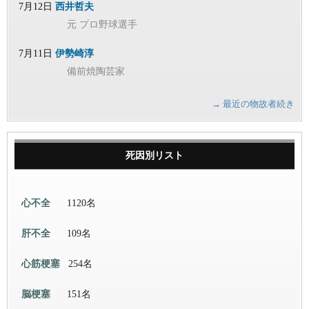
7月12日
西井哲夫
元 プロ野球選手
7月11日
伊勢崎淳
備前焼陶芸家
→ 最近の物故者続き
死因別リスト
心不全
1120名
肝不全
109名
心筋梗塞
254名
脳梗塞
151名