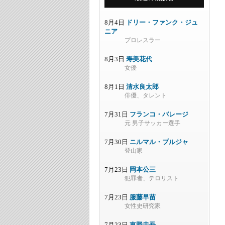
8月4日
ドリー・ファンク・ジュ
ニア
プロレスラー
8月3日
寿美花代
女優
8月1日
清水良太郎
俳優、タレント
7月31日
フランコ・バレージ
元 男子サッカー選手
7月30日
ニルマル・プルジャ
登山家
7月23日
岡本公三
犯罪者、テロリスト
7月23日
服藤早苗
女性史研究家
7月23日
東野圭吾