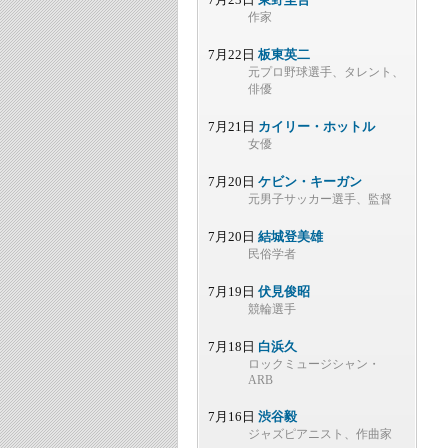
作家
7月22日
板東英二
元プロ野球選手、タレント、
俳優
7月21日
カイリー・ホットル
女優
7月20日
ケビン・キーガン
元男子サッカー選手、監督
7月20日
結城登美雄
民俗学者
7月19日
伏見俊昭
競輪選手
7月18日
白浜久
ロックミュージシャン・
ARB
7月16日
渋谷毅
ジャズピアニスト、作曲家