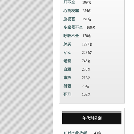
肝不全
109名
心筋梗塞
254名
脳梗塞
151名
多臓器不全
160名
呼吸不全
170名
肺炎
1297名
がん
2274名
老衰
745名
自殺
276名
事故
212名
射殺
73名
死刑
103名
年代別分類
10代の物故者
43名