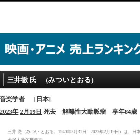
三井徹 氏
(みついとおる)
音楽学者
[日本]
2023年
2月19日
死去
解離性大動脈瘤
享年84歳
三井 徹（みつい とおる、1940年3月31日 - 2023年2月19日）
金沢大学名誉教授。