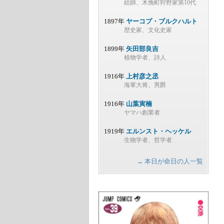
絵師、木挽町狩野家第10代
1897年
ヤーコプ・ブルクハルト
歴史家、文化史家
1899年
矢田部良吉
植物学者、詩人
1916年
上村彦之丞
海軍大将、男爵
1916年
山葉寅楠
ヤマハ創業者
1919年
エルンスト・ヘッケル
生物学者、哲学者
→ 本日が命日の人一覧