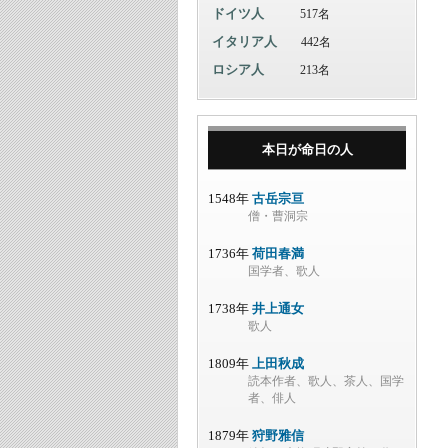
ドイツ人
517名
イタリア人
442名
ロシア人
213名
本日が命日の人
1548年
古岳宗亘
僧・曹洞宗
1736年
荷田春満
国学者、歌人
1738年
井上通女
歌人
1809年
上田秋成
読本作者、歌人、茶人、国学
者、俳人
1879年
狩野雅信