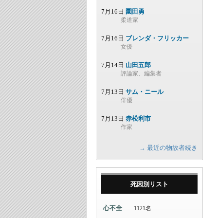
7月16日
園田勇
柔道家
7月16日
ブレンダ・フリッカー
女優
7月14日
山田五郎
評論家、編集者
7月13日
サム・ニール
俳優
7月13日
赤松利市
作家
→ 最近の物故者続き
死因別リスト
心不全
1121名