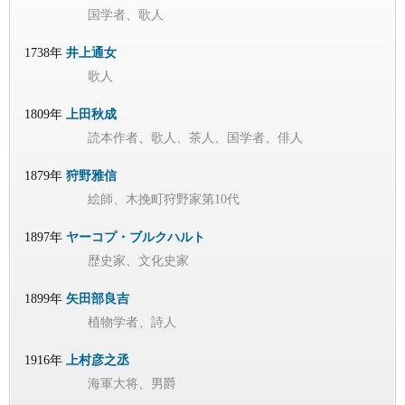
国学者、歌人
1738年
井上通女
歌人
1809年
上田秋成
読本作者、歌人、茶人、国学者、俳人
1879年
狩野雅信
絵師、木挽町狩野家第10代
1897年
ヤーコプ・ブルクハルト
歴史家、文化史家
1899年
矢田部良吉
植物学者、詩人
1916年
上村彦之丞
海軍大将、男爵