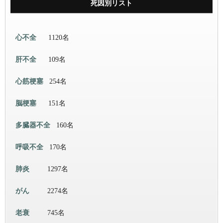
死因別リスト
心不全
1120名
肝不全
109名
心筋梗塞
254名
脳梗塞
151名
多臓器不全
160名
呼吸不全
170名
肺炎
1297名
がん
2274名
老衰
745名