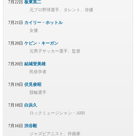
7月22日
板東英二
元プロ野球選手、タレント、俳優
7月21日
カイリー・ホットル
女優
7月20日
ケビン・キーガン
元男子サッカー選手、監督
7月20日
結城登美雄
民俗学者
7月19日
伏見俊昭
競輪選手
7月18日
白浜久
ロックミュージシャン・ARB
7月16日
渋谷毅
ジャズピアニスト、作曲家