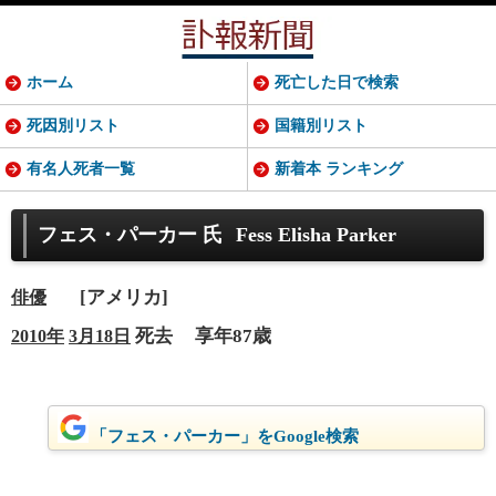
ホーム
死亡した日で検索
死因別リスト
国籍別リスト
有名人死者一覧
新着本 ランキング
フェス・パーカー 氏
Fess Elisha Parker
[アメリカ]
俳優
死去
享年87歳
2010年
3月18日
「フェス・パーカー」をGoogle検索