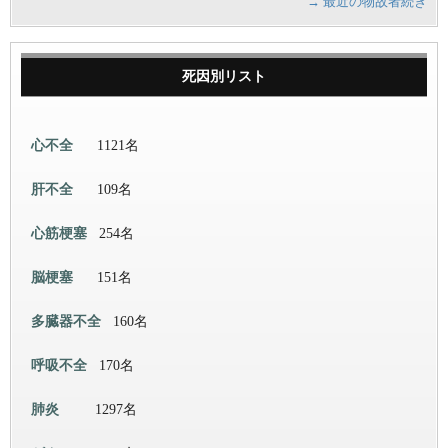
→ 最近の物故者続き
死因別リスト
心不全
1121名
肝不全
109名
心筋梗塞
254名
脳梗塞
151名
多臓器不全
160名
呼吸不全
170名
肺炎
1297名