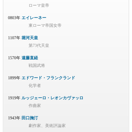
ローマ皇帝
0803年
エイレーネー
東ローマ帝国女帝
1107年
堀河天皇
第73代天皇
1570年
遠藤直経
戦国武将
1899年
エドワード・フランクランド
化学者
1919年
ルッジェーロ・レオンカヴァッロ
作曲家
1943年
田口掬汀
劇作家、美術評論家