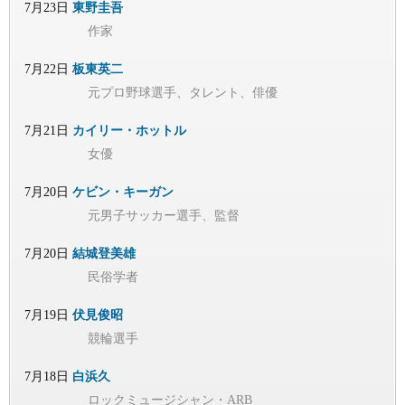
7月23日
東野圭吾
作家
7月22日
板東英二
元プロ野球選手、タレント、俳優
7月21日
カイリー・ホットル
女優
7月20日
ケビン・キーガン
元男子サッカー選手、監督
7月20日
結城登美雄
民俗学者
7月19日
伏見俊昭
競輪選手
7月18日
白浜久
ロックミュージシャン・ARB