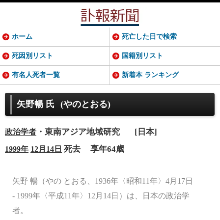
ホーム
死亡した日で検索
死因別リスト
国籍別リスト
有名人死者一覧
新着本 ランキング
矢野暢 氏
(やのとおる)
・東南アジア地域研究
[日本]
政治学者
死去
享年64歳
1999年
12月14日
矢野 暢（やの とおる、1936年〈昭和11年〉4月17日
- 1999年〈平成11年〉12月14日）は、日本の政治学
者。