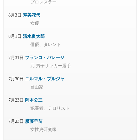
プロレスラー
8月3日
寿美花代
女優
8月1日
清水良太郎
俳優、タレント
7月31日
フランコ・バレージ
元 男子サッカー選手
7月30日
ニルマル・プルジャ
登山家
7月23日
岡本公三
犯罪者、テロリスト
7月23日
服藤早苗
女性史研究家