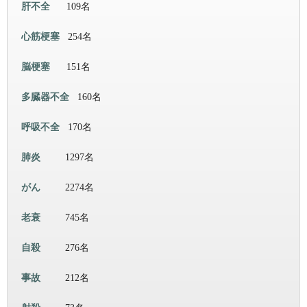
肝不全
109名
心筋梗塞
254名
脳梗塞
151名
多臓器不全
160名
呼吸不全
170名
肺炎
1297名
がん
2274名
老衰
745名
自殺
276名
事故
212名