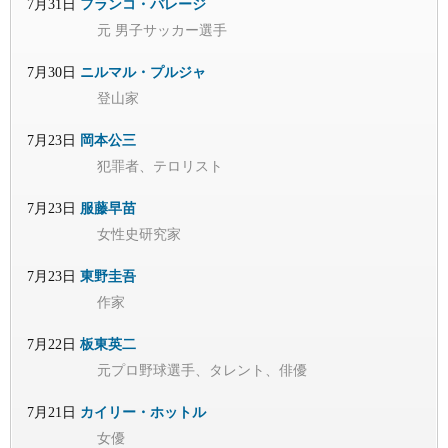
7月31日
フランコ・バレージ
元 男子サッカー選手
7月30日
ニルマル・プルジャ
登山家
7月23日
岡本公三
犯罪者、テロリスト
7月23日
服藤早苗
女性史研究家
7月23日
東野圭吾
作家
7月22日
板東英二
元プロ野球選手、タレント、俳優
7月21日
カイリー・ホットル
女優