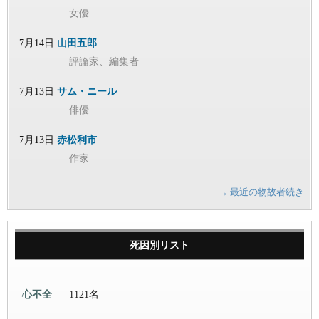
女優
7月14日
山田五郎
評論家、編集者
7月13日
サム・ニール
俳優
7月13日
赤松利市
作家
→ 最近の物故者続き
死因別リスト
心不全
1121名