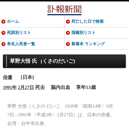
ホーム
死亡した日で検索
死因別リスト
国籍別リスト
有名人死者一覧
新着本 ランキング
草野大悟 氏
(くさのだいご)
[日本]
俳優
死去
脳内出血
享年53歳
1991年
2月27日
草野 大悟（くさの だいご、1939年〈昭和14年〉9月
7日 - 1991年〈平成3年〉2月27日）は、日本の俳優。
台湾・台中市出身。