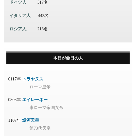
ドイツ人
517名
イタリア人
442名
ロシア人
213名
本日が命日の人
0117年
トラヤヌス
ローマ皇帝
0803年
エイレーネー
東ローマ帝国女帝
1107年
堀河天皇
第73代天皇