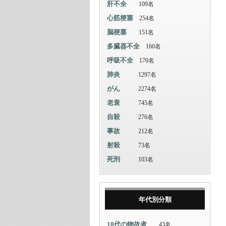
肝不全
109名
心筋梗塞
254名
脳梗塞
151名
多臓器不全
160名
呼吸不全
170名
肺炎
1297名
がん
2274名
老衰
745名
自殺
276名
事故
212名
射殺
73名
死刑
103名
年代別分類
10代の物故者
43名