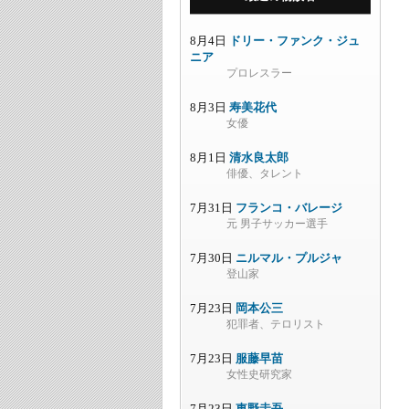
8月4日
ドリー・ファンク・ジュ
ニア
プロレスラー
8月3日
寿美花代
女優
8月1日
清水良太郎
俳優、タレント
7月31日
フランコ・バレージ
元 男子サッカー選手
7月30日
ニルマル・プルジャ
登山家
7月23日
岡本公三
犯罪者、テロリスト
7月23日
服藤早苗
女性史研究家
7月23日
東野圭吾