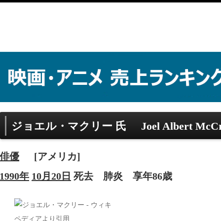
ジョエル・マクリー 氏
Joel Albert McC
俳優
[アメリカ]
1990年
10月20日
死去
肺炎
享年86歳