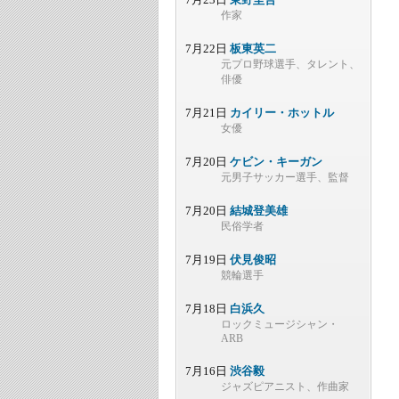
作家
7月22日
板東英二
元プロ野球選手、タレント、
俳優
7月21日
カイリー・ホットル
女優
7月20日
ケビン・キーガン
元男子サッカー選手、監督
7月20日
結城登美雄
民俗学者
7月19日
伏見俊昭
競輪選手
7月18日
白浜久
ロックミュージシャン・
ARB
7月16日
渋谷毅
ジャズピアニスト、作曲家