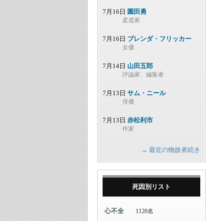
7月16日
園田勇
柔道家
7月16日
ブレンダ・フリッカー
女優
7月14日
山田五郎
評論家、編集者
7月13日
サム・ニール
俳優
7月13日
赤松利市
作家
→ 最近の物故者続き
死因別リスト
心不全
1120名