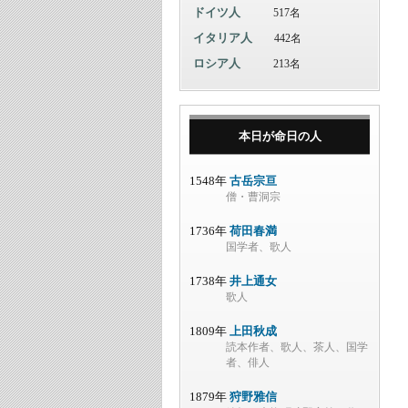
ドイツ人
517名
イタリア人
442名
ロシア人
213名
本日が命日の人
1548年
古岳宗亘
僧・曹洞宗
1736年
荷田春満
国学者、歌人
1738年
井上通女
歌人
1809年
上田秋成
読本作者、歌人、茶人、国学
者、俳人
1879年
狩野雅信