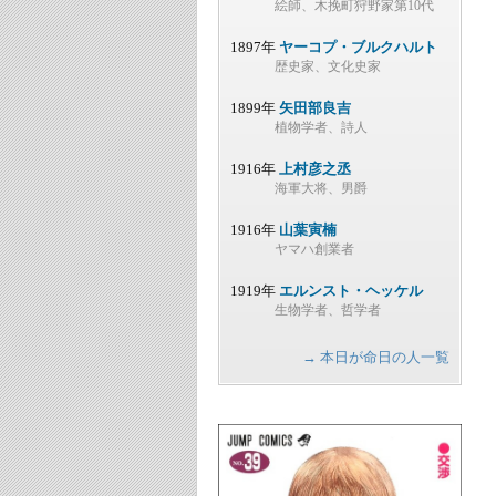
絵師、木挽町狩野家第10代
1897年
ヤーコプ・ブルクハルト
歴史家、文化史家
1899年
矢田部良吉
植物学者、詩人
1916年
上村彦之丞
海軍大将、男爵
1916年
山葉寅楠
ヤマハ創業者
1919年
エルンスト・ヘッケル
生物学者、哲学者
→ 本日が命日の人一覧