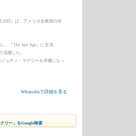
990年10月20日）は、アメリカ合衆国の俳
The Jazz Age』に主演。
して活躍した。
男ジョディ・マクリーも俳優になっ
Wikipediaで詳細を見る
リー」をGoogle検索