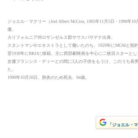
ジョエル・マクリー（Joel Albert McCrea, 1905年11月5日 - 1
優。
カリフォルニア州ロサンゼルス郡サウスパサデナ出身。
スタントマンやエキストラとして働いたのち、1929年にMGMと契約し、『
翌1930年にRKOに移籍、主に西部劇映画を中心に二枚目スターと
女優フランシス・ディーとの間に3人の子供をもうけ、このうち長
た。
1990年10月20日、肺炎のため死去、84歳。
「ジョエル・マク