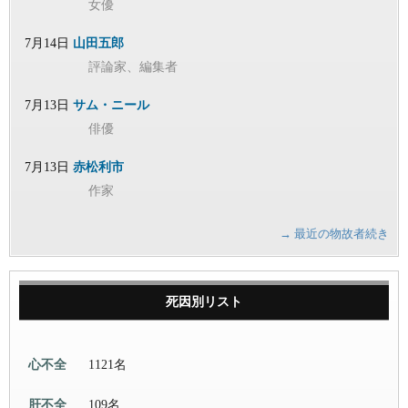
女優
7月14日
山田五郎
評論家、編集者
7月13日
サム・ニール
俳優
7月13日
赤松利市
作家
→ 最近の物故者続き
死因別リスト
心不全
1121名
肝不全
109名