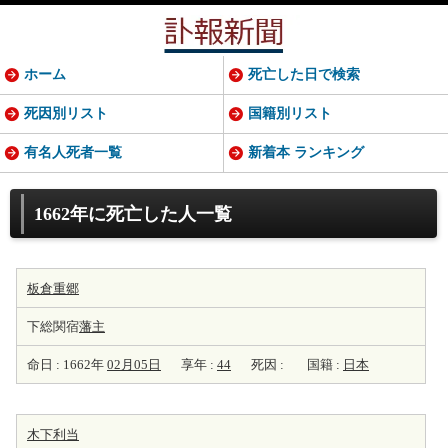
ホーム
死亡した日で検索
死因別リスト
国籍別リスト
有名人死者一覧
新着本 ランキング
1662年に死亡した人一覧
板倉重郷
下総関宿
藩主
命日 : 1662年
02月05日
享年 :
44
死因 :
国籍 :
日本
木下利当