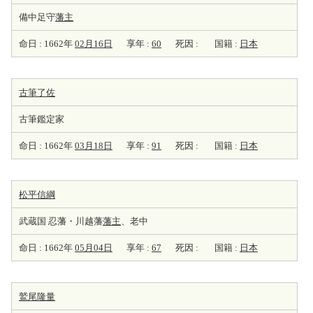
備中足守
藩主
命日 : 1662年
02月16日
享年 :
60
死因 :
国籍 :
日本
古筆了佐
古筆鑑定家
命日 : 1662年
03月18日
享年 :
91
死因 :
国籍 :
日本
松平信綱
武蔵国 忍藩・川越藩
藩主
、老中
命日 : 1662年
05月04日
享年 :
67
死因 :
国籍 :
日本
鷲尾隆量