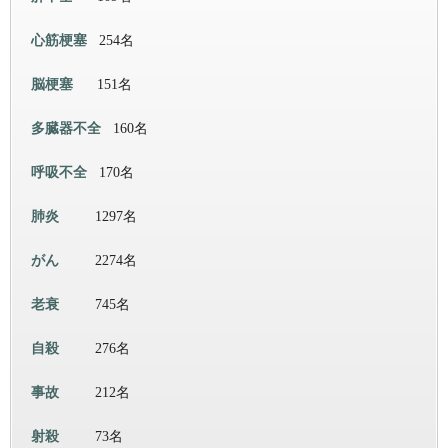
心筋梗塞
254名
脳梗塞
151名
多臓器不全
160名
呼吸不全
170名
肺炎
1297名
がん
2274名
老衰
745名
自殺
276名
事故
212名
射殺
73名