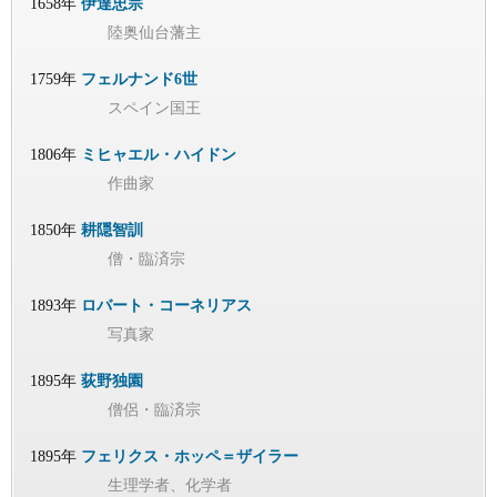
1658年
伊達忠宗
陸奥仙台藩主
1759年
フェルナンド6世
スペイン国王
1806年
ミヒャエル・ハイドン
作曲家
1850年
耕隠智訓
僧・臨済宗
1893年
ロバート・コーネリアス
写真家
1895年
荻野独園
僧侶・臨済宗
1895年
フェリクス・ホッペ＝ザイラー
生理学者、化学者