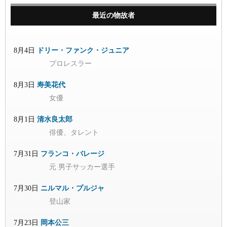
最近の物故者
8月4日
ドリー・ファンク・ジュニア
プロレスラー
8月3日
寿美花代
女優
8月1日
清水良太郎
俳優、タレント
7月31日
フランコ・バレージ
元 男子サッカー選手
7月30日
ニルマル・プルジャ
登山家
7月23日
岡本公三