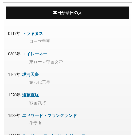
本日が命日の人
0117年
トラヤヌス
ローマ皇帝
0803年
エイレーネー
東ローマ帝国女帝
1107年
堀河天皇
第73代天皇
1570年
遠藤直経
戦国武将
1899年
エドワード・フランクランド
化学者