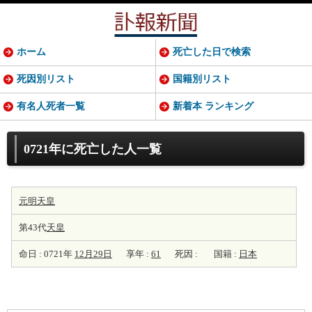
ホーム
死亡した日で検索
死因別リスト
国籍別リスト
有名人死者一覧
新着本 ランキング
0721年に死亡した人一覧
元明天皇
第43代
天皇
命日 : 0721年
12月29日
享年 :
61
死因 :
国籍 :
日本