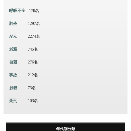
呼吸不全
170名
肺炎
1297名
がん
2274名
老衰
745名
自殺
276名
事故
212名
射殺
73名
死刑
103名
年代別分類