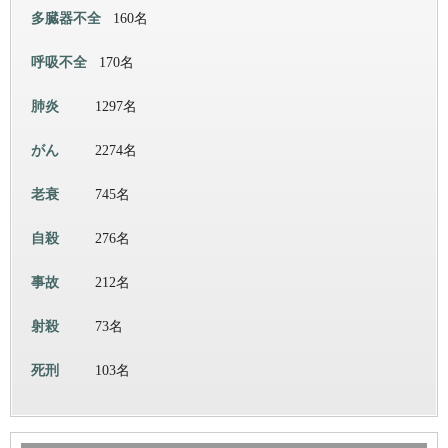
多臓器不全
160名
呼吸不全
170名
肺炎
1297名
がん
2274名
老衰
745名
自殺
276名
事故
212名
射殺
73名
死刑
103名