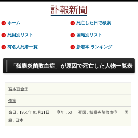
ホーム
死亡した日で検索
死因別リスト
国籍別リスト
有名人死者一覧
新着本 ランキング
「髄膜炎菌敗血症」が原因で死亡した人物一覧表
宮本百合子
作家
命日 :
1951年
01月21日
享年 :
53
死因 : 髄膜炎菌敗血症
国
籍 :
日本