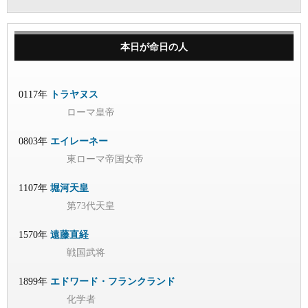
本日が命日の人
0117年
トラヤヌス
ローマ皇帝
0803年
エイレーネー
東ローマ帝国女帝
1107年
堀河天皇
第73代天皇
1570年
遠藤直経
戦国武将
1899年
エドワード・フランクランド
化学者