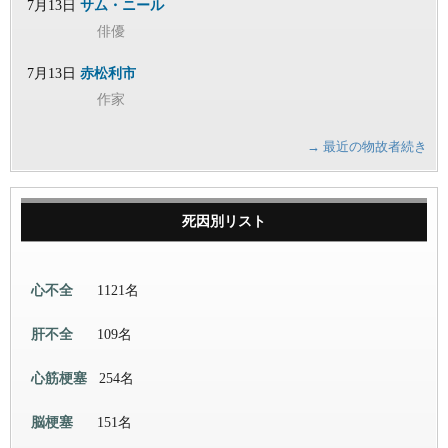
7月13日
サム・ニール
俳優
7月13日
赤松利市
作家
→ 最近の物故者続き
死因別リスト
心不全
1121名
肝不全
109名
心筋梗塞
254名
脳梗塞
151名