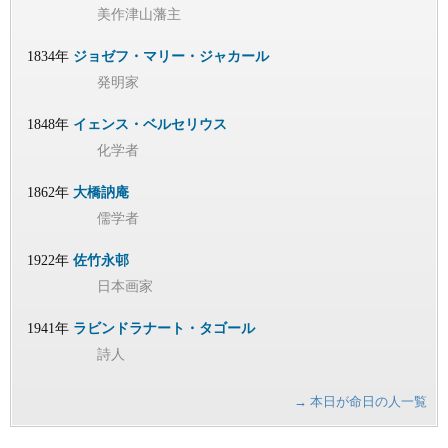
美作津山藩主
1834年
ジョゼフ・マリー・ジャカール
発明家
1848年
イェンス・ベルセリウス
化学者
1862年
大橋訥庵
儒学者
1922年
佐竹永邨
日本画家
1941年
ラビンドラナート・タゴール
詩人
→ 本日が命日の人一覧