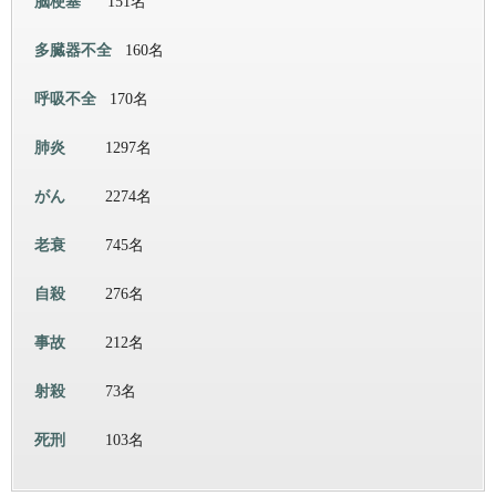
脳梗塞
151名
多臓器不全
160名
呼吸不全
170名
肺炎
1297名
がん
2274名
老衰
745名
自殺
276名
事故
212名
射殺
73名
死刑
103名