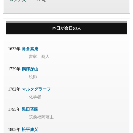
本日が命日の人
1632年
角倉素庵
書家、商人
1729年
鶴澤探山
絵師
1782年
マルクグラーフ
化学者
1795年
黒田斉隆
筑前福岡藩主
1805年
松平康乂