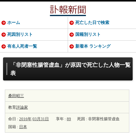
ホーム
死亡した日で検索
死因別リスト
国籍別リスト
有名人死者一覧
新着本 ランキング
「非閉塞性腸管虚血」が原因で死亡した人物一覧
表
桑田昭三
教育
評論家
命日 :
2016年
03月31日
享年 :
89
死因 : 非閉塞性腸管虚血
国籍 :
日本