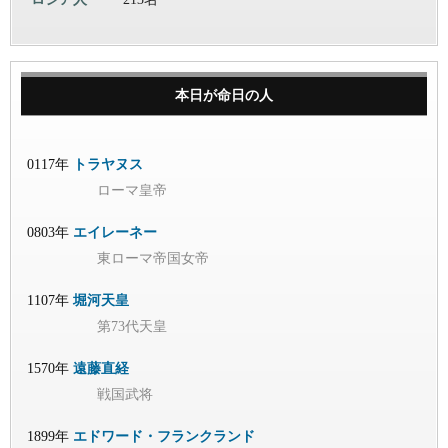
本日が命日の人
0117年
トラヤヌス
ローマ皇帝
0803年
エイレーネー
東ローマ帝国女帝
1107年
堀河天皇
第73代天皇
1570年
遠藤直経
戦国武将
1899年
エドワード・フランクランド