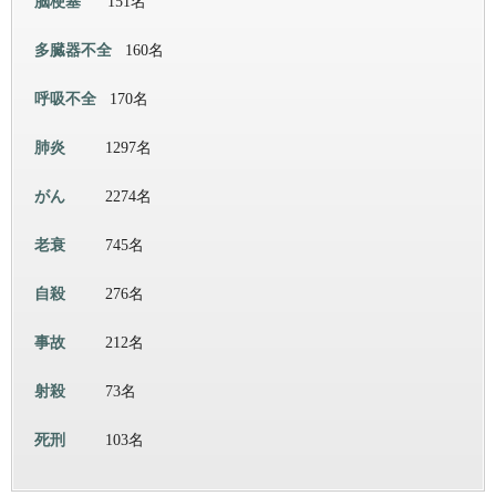
脳梗塞
151名
多臓器不全
160名
呼吸不全
170名
肺炎
1297名
がん
2274名
老衰
745名
自殺
276名
事故
212名
射殺
73名
死刑
103名