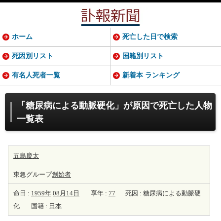
ホーム
死亡した日で検索
死因別リスト
国籍別リスト
有名人死者一覧
新着本 ランキング
「糖尿病による動脈硬化」が原因で死亡した人物
一覧表
五島慶太
東急グループ
創始者
命日 :
1959年
08月14日
享年 :
77
死因 : 糖尿病による動脈硬
化
国籍 :
日本