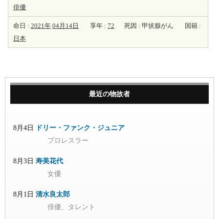
俳優
命日 :
2021年
04月14日
享年 :
72
死因 : 甲状腺がん
国籍 :
日本
最近の物故者
8月4日
ドリー・ファンク・ジュニア
プロレスラー
8月3日
寿美花代
女優
8月1日
清水良太郎
俳優、タレント