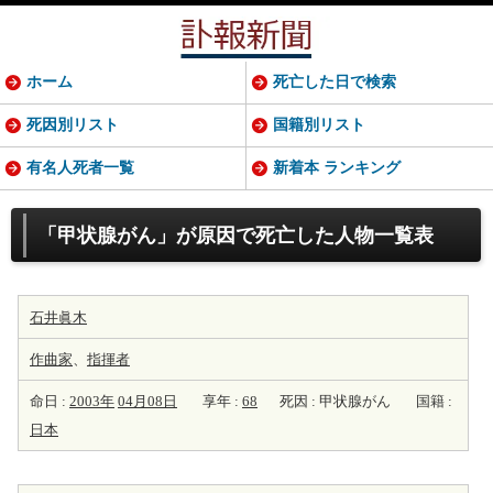
ホーム
死亡した日で検索
死因別リスト
国籍別リスト
有名人死者一覧
新着本 ランキング
「甲状腺がん」が原因で死亡した人物一覧表
石井眞木
作曲家
、
指揮者
命日 :
2003年
04月08日
享年 :
68
死因 : 甲状腺がん
国籍 :
日本