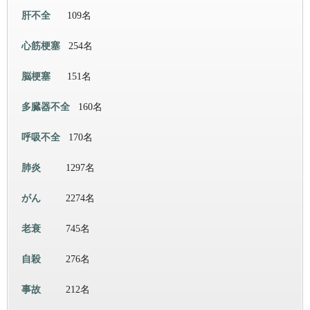
肝不全
109名
心筋梗塞
254名
脳梗塞
151名
多臓器不全
160名
呼吸不全
170名
肺炎
1297名
がん
2274名
老衰
745名
自殺
276名
事故
212名