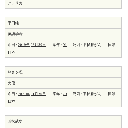
アメリカ
平田純
英語学者
命日 :
2019年
06月30日
享年 :
91
死因 : 甲状腺がん
国籍 :
日本
峰さを理
女優
命日 :
2021年
01月30日
享年 :
70
死因 : 甲状腺がん
国籍 :
日本
若松武史