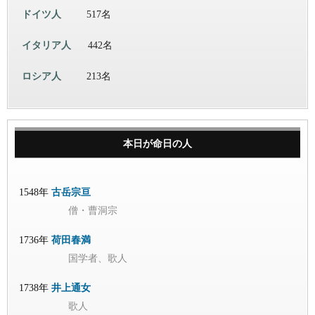
ドイツ人
517名
イタリア人
442名
ロシア人
213名
本日が命日の人
1548年
古岳宗亘
僧・曹洞宗
1736年
荷田春満
国学者、歌人
1738年
井上通女
歌人