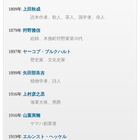
1809年
上田秋成
読本作者、歌人、茶人、国学者、俳人
1879年
狩野雅信
絵師、木挽町狩野家第10代
1897年
ヤーコプ・ブルクハルト
歴史家、文化史家
1899年
矢田部良吉
植物学者、詩人
1916年
上村彦之丞
海軍大将、男爵
1916年
山葉寅楠
ヤマハ創業者
1919年
エルンスト・ヘッケル