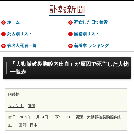
ホーム
死亡した日で検索
死因別リスト
国籍別リスト
有名人死者一覧
新着本 ランキング
「大動脈破裂胸腔内出血」が原因で死亡した人物
一覧表
阿藤快
タレント
、
俳優
命日 :
2015年
11月14日
享年 :
70
死因 : 大動脈破裂胸腔内出
血
国籍 :
日本