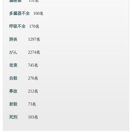
脳梗塞
151名
多臓器不全
160名
呼吸不全
170名
肺炎
1297名
がん
2274名
老衰
745名
自殺
276名
事故
212名
射殺
73名
死刑
103名