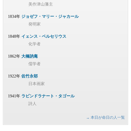
美作津山藩主
1834年
ジョゼフ・マリー・ジャカール
発明家
1848年
イェンス・ベルセリウス
化学者
1862年
大橋訥庵
儒学者
1922年
佐竹永邨
日本画家
1941年
ラビンドラナート・タゴール
詩人
→ 本日が命日の人一覧