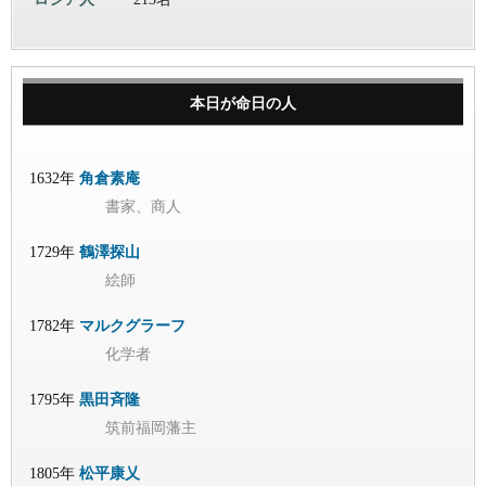
本日が命日の人
1632年
角倉素庵
書家、商人
1729年
鶴澤探山
絵師
1782年
マルクグラーフ
化学者
1795年
黒田斉隆
筑前福岡藩主
1805年
松平康乂