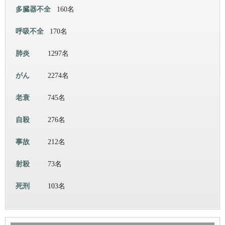
多臓器不全
160名
呼吸不全
170名
肺炎
1297名
がん
2274名
老衰
745名
自殺
276名
事故
212名
射殺
73名
死刑
103名