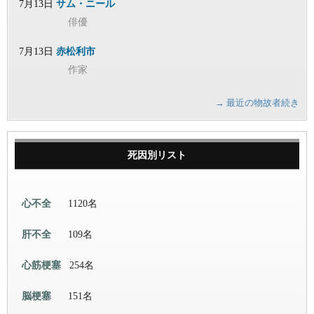
7月13日
サム・ニール
俳優
7月13日
赤松利市
作家
→ 最近の物故者続き
死因別リスト
心不全
1120名
肝不全
109名
心筋梗塞
254名
脳梗塞
151名