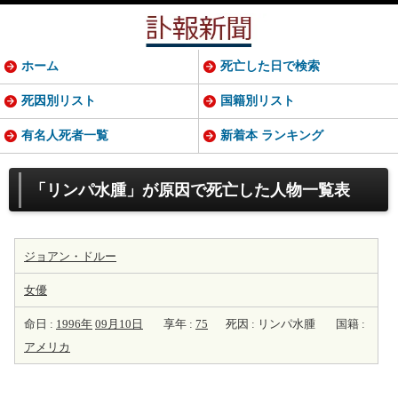
ホーム
死亡した日で検索
死因別リスト
国籍別リスト
有名人死者一覧
新着本 ランキング
「リンパ水腫」が原因で死亡した人物一覧表
ジョアン・ドルー
女優
命日 :
1996年
09月10日
享年 :
75
死因 : リンパ水腫
国籍 :
アメリカ