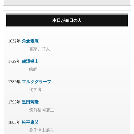
本日が命日の人
1632年
角倉素庵
書家、商人
1729年
鶴澤探山
絵師
1782年
マルクグラーフ
化学者
1795年
黒田斉隆
筑前福岡藩主
1805年
松平康乂
美作津山藩主