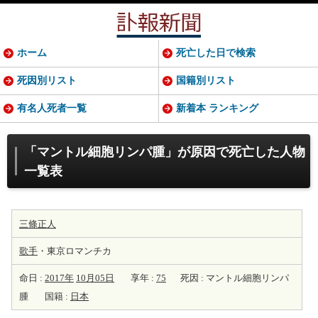
ホーム
死亡した日で検索
死因別リスト
国籍別リスト
有名人死者一覧
新着本 ランキング
「マントル細胞リンパ腫」が原因で死亡した人物
一覧表
三條正人
歌手
・東京ロマンチカ
命日 :
2017年
10月05日
享年 :
75
死因 : マントル細胞リンパ
腫
国籍 :
日本