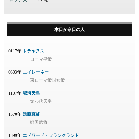
本日が命日の人
0117年
トラヤヌス
ローマ皇帝
0803年
エイレーネー
東ローマ帝国女帝
1107年
堀河天皇
第73代天皇
1570年
遠藤直経
戦国武将
1899年
エドワード・フランクランド