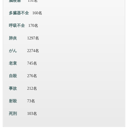
脳梗塞
151名
多臓器不全
160名
呼吸不全
170名
肺炎
1297名
がん
2274名
老衰
745名
自殺
276名
事故
212名
射殺
73名
死刑
103名