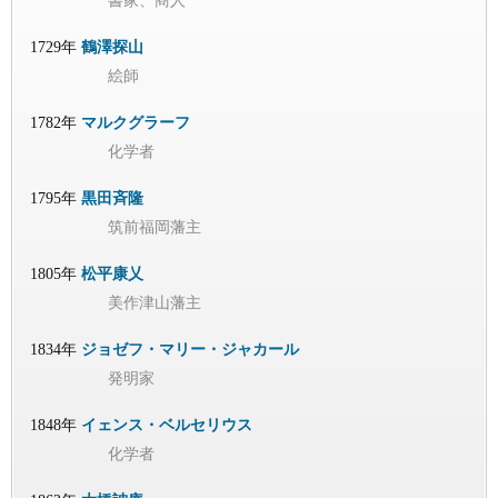
書家、商人
1729年
鶴澤探山
絵師
1782年
マルクグラーフ
化学者
1795年
黒田斉隆
筑前福岡藩主
1805年
松平康乂
美作津山藩主
1834年
ジョゼフ・マリー・ジャカール
発明家
1848年
イェンス・ベルセリウス
化学者