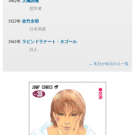
1862年
大橋訥庵
儒学者
1922年
佐竹永邨
日本画家
1941年
ラビンドラナート・タゴール
詩人
→ 本日が命日の人一覧