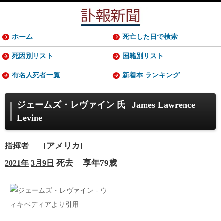
ホーム
死亡した日で検索
死因別リスト
国籍別リスト
有名人死者一覧
新着本 ランキング
ジェームズ・レヴァイン 氏
James Lawrence
Levine
[アメリカ]
指揮者
死去
享年79歳
2021年
3月9日