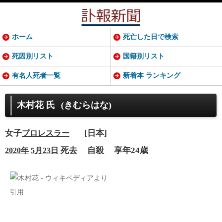
ホーム
死亡した日で検索
死因別リスト
国籍別リスト
有名人死者一覧
新着本 ランキング
木村花 氏
(きむらはな)
女子
[日本]
プロレスラー
死去
自殺
享年24歳
2020年
5月23日