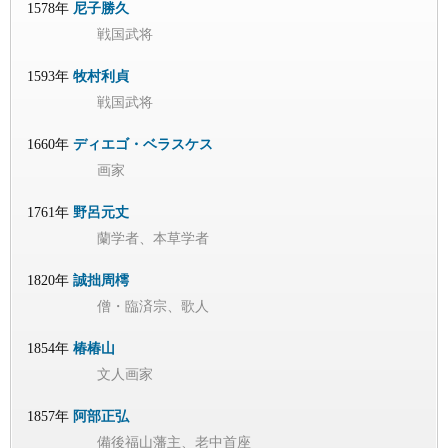
1578年
尼子勝久
戦国武将
1593年
牧村利貞
戦国武将
1660年
ディエゴ・ベラスケス
画家
1761年
野呂元丈
蘭学者、本草学者
1820年
誠拙周樗
僧・臨済宗、歌人
1854年
椿椿山
文人画家
1857年
阿部正弘
備後福山藩主、老中首座