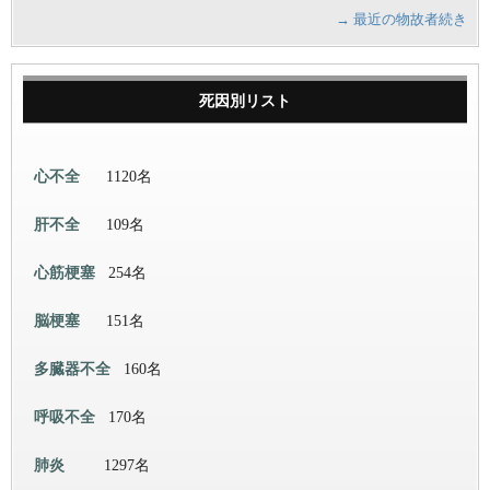
→ 最近の物故者続き
死因別リスト
心不全
1120名
肝不全
109名
心筋梗塞
254名
脳梗塞
151名
多臓器不全
160名
呼吸不全
170名
肺炎
1297名