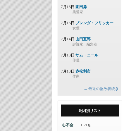
7月16日
園田勇
柔道家
7月16日
ブレンダ・フリッカー
女優
7月14日
山田五郎
評論家、編集者
7月13日
サム・ニール
俳優
7月13日
赤松利市
作家
→ 最近の物故者続き
死因別リスト
心不全
1121名