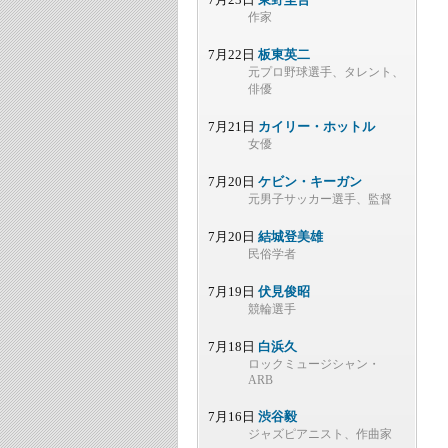
作家
7月22日
板東英二
元プロ野球選手、タレント、
俳優
7月21日
カイリー・ホットル
女優
7月20日
ケビン・キーガン
元男子サッカー選手、監督
7月20日
結城登美雄
民俗学者
7月19日
伏見俊昭
競輪選手
7月18日
白浜久
ロックミュージシャン・
ARB
7月16日
渋谷毅
ジャズピアニスト、作曲家