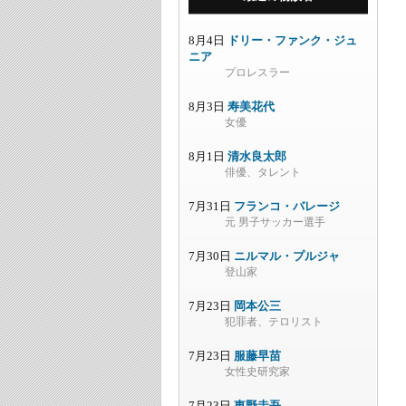
8月4日
ドリー・ファンク・ジュ
ニア
プロレスラー
8月3日
寿美花代
女優
8月1日
清水良太郎
俳優、タレント
7月31日
フランコ・バレージ
元 男子サッカー選手
7月30日
ニルマル・プルジャ
登山家
7月23日
岡本公三
犯罪者、テロリスト
7月23日
服藤早苗
女性史研究家
7月23日
東野圭吾