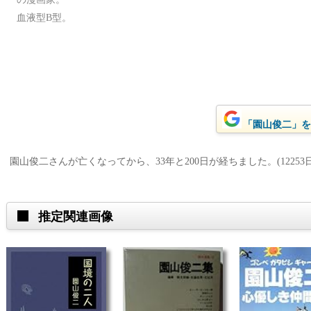
血液型B型。
「園山俊二」をG
園山俊二さんが亡くなってから、33年と200日が経ちました。(12253日
推定関連画像