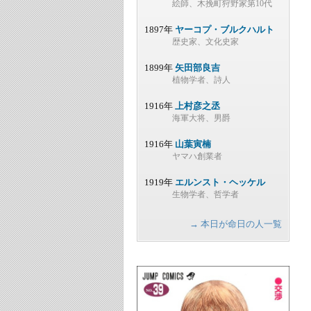
絵師、木挽町狩野家第10代
1897年
ヤーコプ・ブルクハルト
歴史家、文化史家
1899年
矢田部良吉
植物学者、詩人
1916年
上村彦之丞
海軍大将、男爵
1916年
山葉寅楠
ヤマハ創業者
1919年
エルンスト・ヘッケル
生物学者、哲学者
→ 本日が命日の人一覧