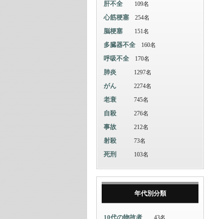
肝不全
109名
心筋梗塞
254名
脳梗塞
151名
多臓器不全
160名
呼吸不全
170名
肺炎
1297名
がん
2274名
老衰
745名
自殺
276名
事故
212名
射殺
73名
死刑
103名
年代別分類
10代の物故者
43名