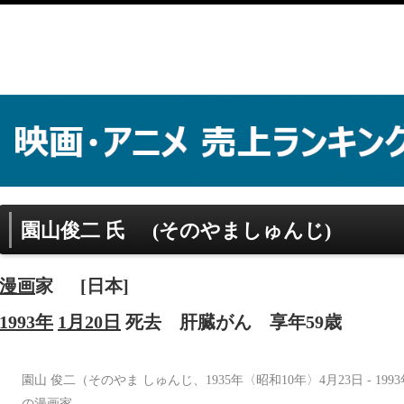
園山俊二 氏
(そのやましゅんじ)
漫画
家
[日本]
1993年
1月20日
死去
肝臓がん
享年59歳
園山 俊二（そのやま しゅんじ、1935年〈昭和10年〉4月23日 - 19
の漫画家。