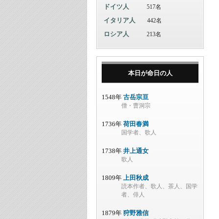
ドイツ人
517名
イタリア人
442名
ロシア人
213名
本日が命日の人
1548年
古岳宗亘
僧・曹洞宗
1736年
荷田春満
国学者、歌人
1738年
井上通女
歌人
1809年
上田秋成
読本作者、歌人、茶人、国学
者、俳人
1879年
狩野雅信