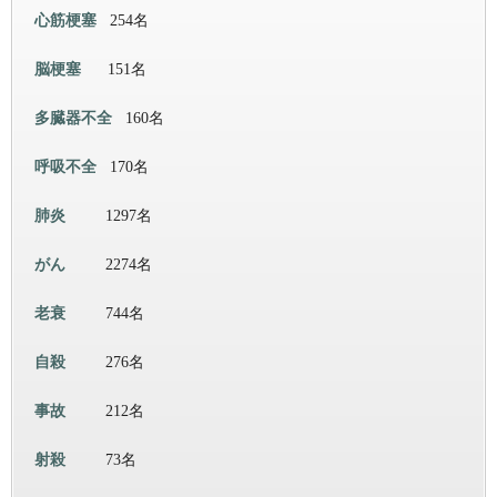
心筋梗塞
254名
脳梗塞
151名
多臓器不全
160名
呼吸不全
170名
肺炎
1297名
がん
2274名
老衰
744名
自殺
276名
事故
212名
射殺
73名