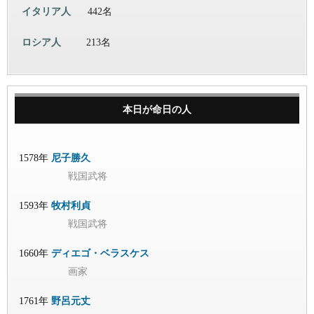
イタリア人
442名
ロシア人
213名
本日が命日の人
1578年
尼子勝久
戦国武将
1593年
牧村利貞
戦国武将
1660年
ディエゴ・ベラスケス
画家
1761年
野呂元丈