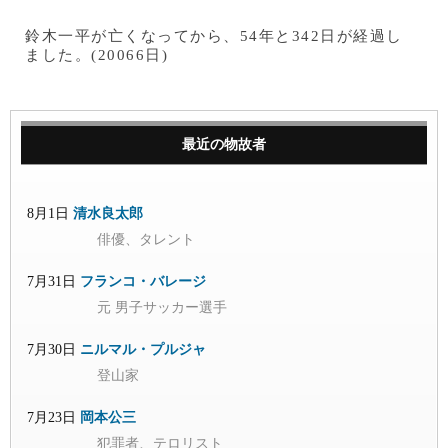
鈴木一平が亡くなってから、54年と342日が経過し
ました。(20066日)
最近の物故者
8月1日
清水良太郎
俳優、タレント
7月31日
フランコ・バレージ
元 男子サッカー選手
7月30日
ニルマル・プルジャ
登山家
7月23日
岡本公三
犯罪者、テロリスト