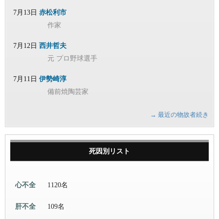
7月13日
赤松利市
作家
7月12日
西井哲夫
元 プロ野球選手
7月11日
伊勢崎淳
備前焼陶芸家
→ 最近の物故者続き
死因別リスト
心不全
1120名
肝不全
109名