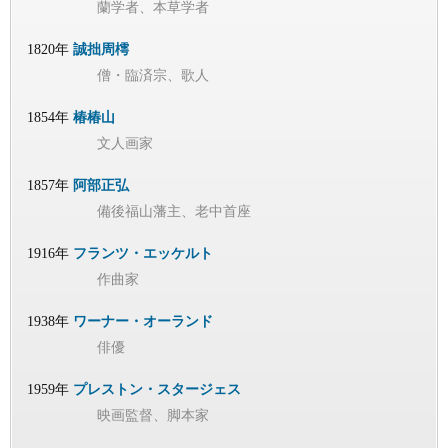
蘭学者、本草学者
1820年
誠拙周樗
僧・臨済宗、歌人
1854年
椿椿山
文人画家
1857年
阿部正弘
備後福山藩主、老中首座
1916年
フランツ・エッケルト
作曲家
1938年
ワーナー・オーランド
俳優
1959年
プレストン・スタージェス
映画監督、脚本家