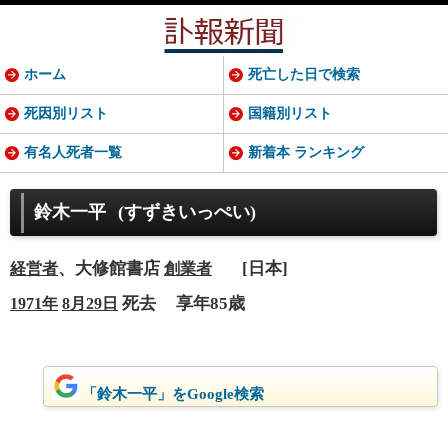
ホーム
死亡した日で検索
死因別リスト
国籍別リスト
有名人死者一覧
新着本 ランキング
鈴木一平
(すずきいっぺい)
、大修館書店
[日本]
経営者
創業者
死去
享年85歳
1971年
8月29日
「鈴木一平」をGoogle検索