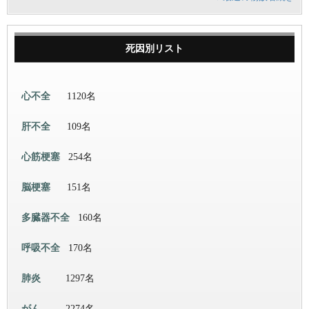
死因別リスト
心不全
1120名
肝不全
109名
心筋梗塞
254名
脳梗塞
151名
多臓器不全
160名
呼吸不全
170名
肺炎
1297名
がん
2274名