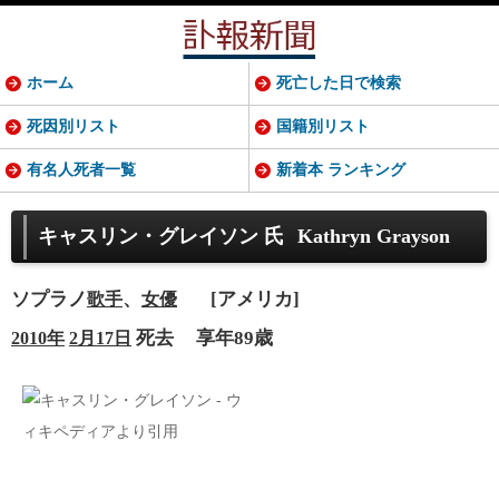
ホーム
死亡した日で検索
死因別リスト
国籍別リスト
有名人死者一覧
新着本 ランキング
キャスリン・グレイソン 氏
Kathryn Grayson
ソプラノ
、
[アメリカ]
歌手
女優
死去
享年89歳
2010年
2月17日