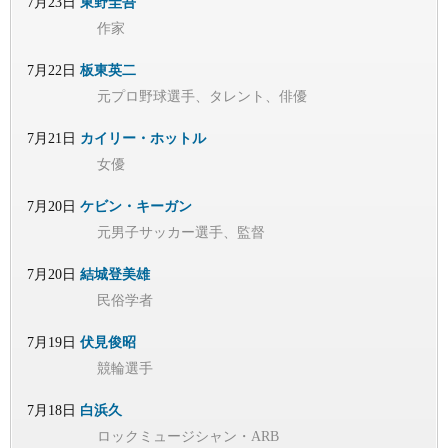
7月23日
東野圭吾
作家
7月22日
板東英二
元プロ野球選手、タレント、俳優
7月21日
カイリー・ホットル
女優
7月20日
ケビン・キーガン
元男子サッカー選手、監督
7月20日
結城登美雄
民俗学者
7月19日
伏見俊昭
競輪選手
7月18日
白浜久
ロックミュージシャン・ARB