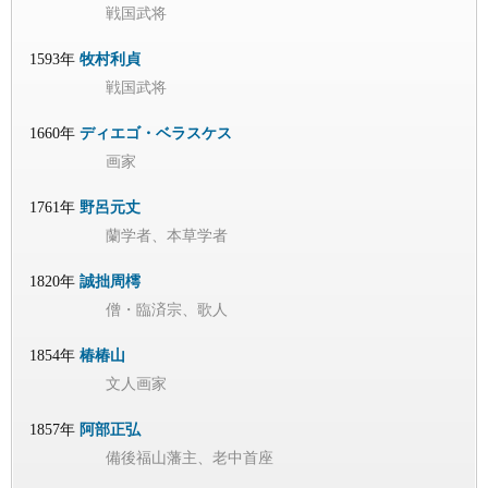
戦国武将
1593年
牧村利貞
戦国武将
1660年
ディエゴ・ベラスケス
画家
1761年
野呂元丈
蘭学者、本草学者
1820年
誠拙周樗
僧・臨済宗、歌人
1854年
椿椿山
文人画家
1857年
阿部正弘
備後福山藩主、老中首座