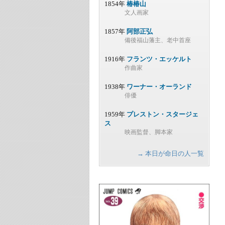
1854年
椿椿山
文人画家
1857年
阿部正弘
備後福山藩主、老中首座
1916年
フランツ・エッケルト
作曲家
1938年
ワーナー・オーランド
俳優
1959年
プレストン・スタージェ
ス
映画監督、脚本家
→ 本日が命日の人一覧