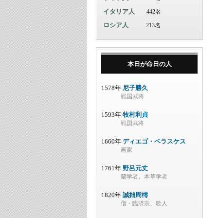
イタリア人
442名
ロシア人
213名
本日が命日の人
1578年
尼子勝久
戦国武将
1593年
牧村利貞
戦国武将
1660年
ディエゴ・ベラスケス
画家
1761年
野呂元丈
蘭学者、本草学者
1820年
誠拙周樗
僧・臨済宗、歌人