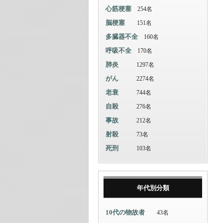
心筋梗塞
254名
脳梗塞
151名
多臓器不全
160名
呼吸不全
170名
肺炎
1297名
がん
2274名
老衰
744名
自殺
276名
事故
212名
射殺
73名
死刑
103名
年代別分類
10代の物故者
43名