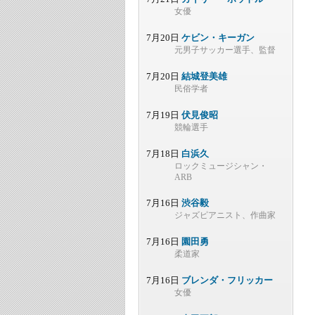
女優
7月20日
ケビン・キーガン
元男子サッカー選手、監督
7月20日
結城登美雄
民俗学者
7月19日
伏見俊昭
競輪選手
7月18日
白浜久
ロックミュージシャン・
ARB
7月16日
渋谷毅
ジャズピアニスト、作曲家
7月16日
園田勇
柔道家
7月16日
ブレンダ・フリッカー
女優