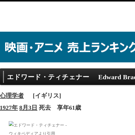
エドワード・ティチェナー
Edward Brad
心理学者
[イギリス]
1927年
8月3日
死去
享年61歳