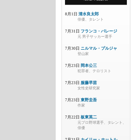
8月1日
清水良太郎
俳優、タレント
7月31日
フランコ・バレージ
元 男子サッカー選手
7月30日
ニルマル・プルジャ
登山家
7月23日
岡本公三
犯罪者、テロリスト
7月23日
服藤早苗
女性史研究家
7月23日
東野圭吾
作家
7月22日
板東英二
元プロ野球選手、タレント、
俳優
7月21日
カイリー・ホットル