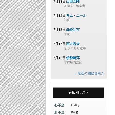
7月14日
山田五郎
評論家、編集者
7月13日
サム・ニール
俳優
7月13日
赤松利市
作家
7月12日
西井哲夫
元 プロ野球選手
7月11日
伊勢崎淳
備前焼陶芸家
→ 最近の物故者続き
死因別リスト
心不全
1120名
肝不全
109名