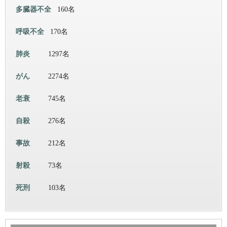
多臓器不全
160名
呼吸不全
170名
肺炎
1297名
がん
2274名
老衰
745名
自殺
276名
事故
212名
射殺
73名
死刑
103名