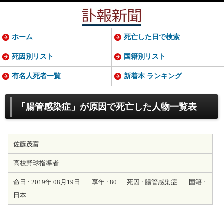
ホーム
死亡した日で検索
死因別リスト
国籍別リスト
有名人死者一覧
新着本 ランキング
「腸管感染症」が原因で死亡した人物一覧表
佐藤茂富
高校野球指導者
命日 :
2019年
08月19日
享年 :
80
死因 : 腸管感染症
国籍 :
日本