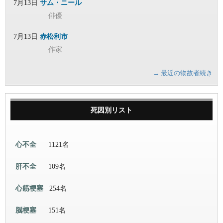
7月13日
サム・ニール
俳優
7月13日
赤松利市
作家
→ 最近の物故者続き
死因別リスト
心不全
1121名
肝不全
109名
心筋梗塞
254名
脳梗塞
151名