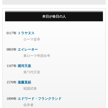
本日が命日の人
0117年
トラヤヌス
ローマ皇帝
0803年
エイレーネー
東ローマ帝国女帝
1107年
堀河天皇
第73代天皇
1570年
遠藤直経
戦国武将
1899年
エドワード・フランクランド
化学者