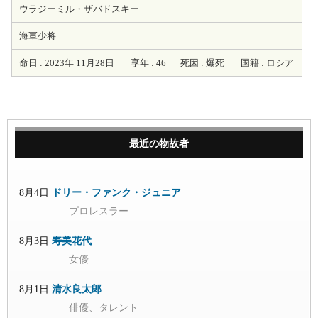
ウラジーミル・ザバドスキー
海軍
少将
命日 :
2023年
11月28日
享年 :
46
死因 : 爆死
国籍 :
ロシア
最近の物故者
8月4日
ドリー・ファンク・ジュニア
プロレスラー
8月3日
寿美花代
女優
8月1日
清水良太郎
俳優、タレント