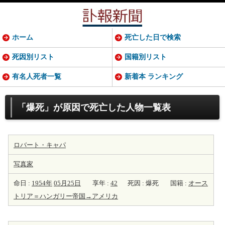
ホーム
死亡した日で検索
死因別リスト
国籍別リスト
有名人死者一覧
新着本 ランキング
「爆死」が原因で死亡した人物一覧表
ロバート・キャパ
写真家
命日 :
1954年
05月25日
享年 :
42
死因 : 爆死
国籍 :
オース
トリア＝ハンガリー帝国→アメリカ