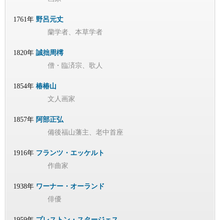
1761年
野呂元丈
蘭学者、本草学者
1820年
誠拙周樗
僧・臨済宗、歌人
1854年
椿椿山
文人画家
1857年
阿部正弘
備後福山藩主、老中首座
1916年
フランツ・エッケルト
作曲家
1938年
ワーナー・オーランド
俳優
1959年
プレストン・スタージェス