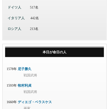
ドイツ人
517名
イタリア人
442名
ロシア人
213名
本日が命日の人
1578年
尼子勝久
戦国武将
1593年
牧村利貞
戦国武将
1660年
ディエゴ・ベラスケス
画家