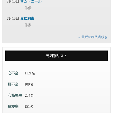
7月13日
サム・ニール
俳優
7月13日
赤松利市
作家
→ 最近の物故者続き
死因別リスト
心不全
1121名
肝不全
109名
心筋梗塞
254名
脳梗塞
151名