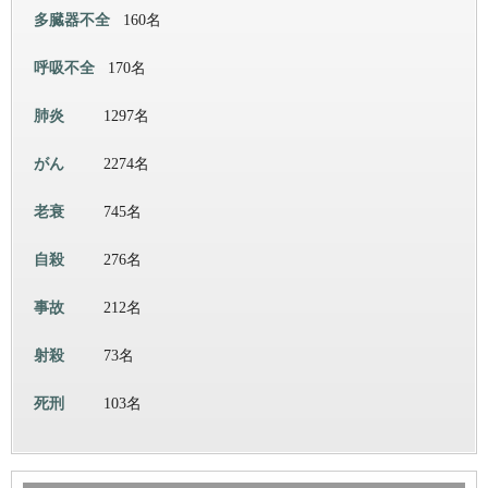
多臓器不全
160名
呼吸不全
170名
肺炎
1297名
がん
2274名
老衰
745名
自殺
276名
事故
212名
射殺
73名
死刑
103名