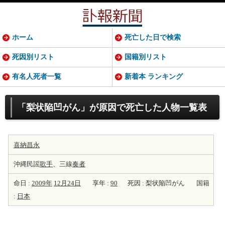
ホーム
死亡した日で検索
死因別リスト
国籍別リスト
有名人死者一覧
新着本 ランキング
「梨状陥凹がん」が原因で死亡した人物一覧表
喜納昌永
沖縄民謡
歌手
、三線
奏者
命日 :
2009年
12月24日
享年 :
90
死因 : 梨状陥凹がん
国籍
:
日本