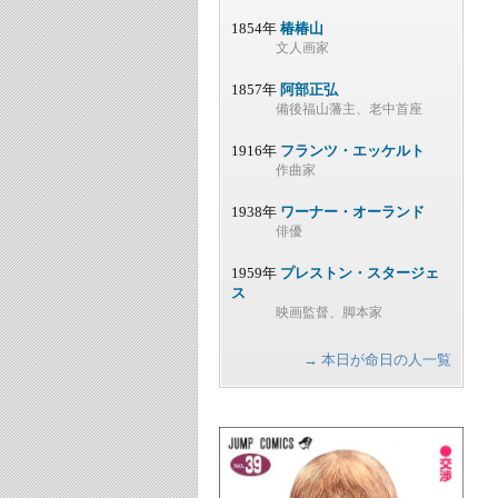
1854年
椿椿山
文人画家
1857年
阿部正弘
備後福山藩主、老中首座
1916年
フランツ・エッケルト
作曲家
1938年
ワーナー・オーランド
俳優
1959年
プレストン・スタージェ
ス
映画監督、脚本家
→ 本日が命日の人一覧