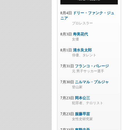
8月4日
ドリー・ファンク・ジュ
ニア
プロレスラー
8月3日
寿美花代
女優
8月1日
清水良太郎
俳優、タレント
7月31日
フランコ・バレージ
元 男子サッカー選手
7月30日
ニルマル・プルジャ
登山家
7月23日
岡本公三
犯罪者、テロリスト
7月23日
服藤早苗
女性史研究家
7月23日
東野圭吾