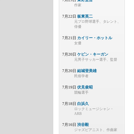
作家
7月22日
板東英二
元プロ野球選手、タレント、
俳優
7月21日
カイリー・ホットル
女優
7月20日
ケビン・キーガン
元男子サッカー選手、監督
7月20日
結城登美雄
民俗学者
7月19日
伏見俊昭
競輪選手
7月18日
白浜久
ロックミュージシャン・
ARB
7月16日
渋谷毅
ジャズピアニスト、作曲家