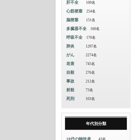
肝不全
109名
心筋梗塞
254名
脳梗塞
151名
多臓器不全
160名
呼吸不全
170名
肺炎
1297名
がん
2274名
老衰
745名
自殺
276名
事故
212名
射殺
73名
死刑
103名
年代別分類
10代の物故者
43名