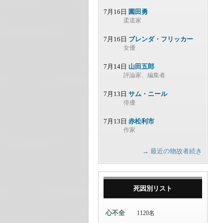
7月16日
園田勇
柔道家
7月16日
ブレンダ・フリッカー
女優
7月14日
山田五郎
評論家、編集者
7月13日
サム・ニール
俳優
7月13日
赤松利市
作家
→ 最近の物故者続き
死因別リスト
心不全
1120名