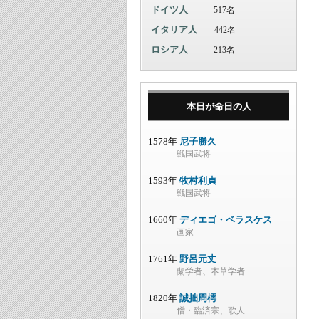
ドイツ人
517名
イタリア人
442名
ロシア人
213名
本日が命日の人
1578年
尼子勝久
戦国武将
1593年
牧村利貞
戦国武将
1660年
ディエゴ・ベラスケス
画家
1761年
野呂元丈
蘭学者、本草学者
1820年
誠拙周樗
僧・臨済宗、歌人