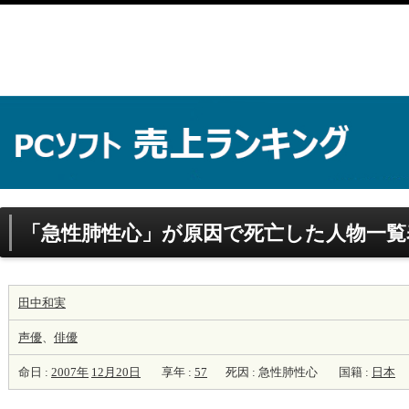
「急性肺性心」が原因で死亡した人物一覧
田中和実
声優
、
俳優
命日 :
2007年
12月20日
享年 :
57
死因 : 急性肺性心
国籍 :
日本