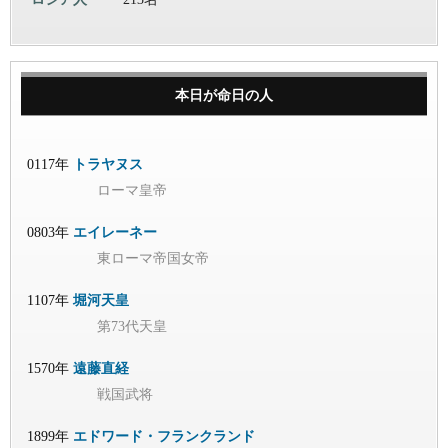
本日が命日の人
0117年
トラヤヌス
ローマ皇帝
0803年
エイレーネー
東ローマ帝国女帝
1107年
堀河天皇
第73代天皇
1570年
遠藤直経
戦国武将
1899年
エドワード・フランクランド