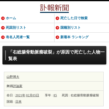
ホーム
死亡した日で検索
死因別リスト
国籍別リスト
有名人死者一覧
新着本 ランキング
「右総腸骨動脈瘤破裂」が原因で死亡した人物一
覧表
山野博大
舞踊
評論家
命日 :
2021年
02月05日
享年 :
85
死因 : 右総腸骨動脈瘤破裂
国籍 :
日本