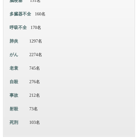
脳梗塞
151名
多臓器不全
160名
呼吸不全
170名
肺炎
1297名
がん
2274名
老衰
745名
自殺
276名
事故
212名
射殺
73名
死刑
103名