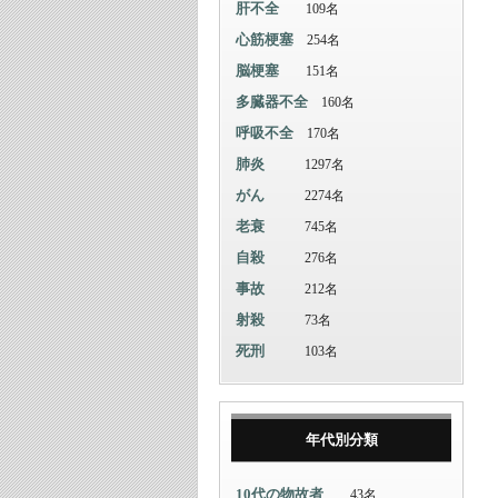
肝不全
109名
心筋梗塞
254名
脳梗塞
151名
多臓器不全
160名
呼吸不全
170名
肺炎
1297名
がん
2274名
老衰
745名
自殺
276名
事故
212名
射殺
73名
死刑
103名
年代別分類
10代の物故者
43名