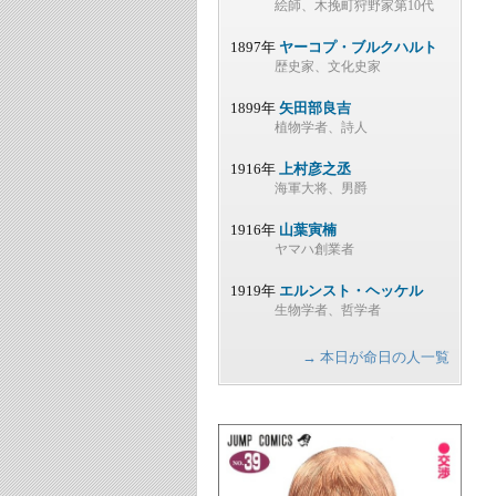
絵師、木挽町狩野家第10代
1897年
ヤーコプ・ブルクハルト
歴史家、文化史家
1899年
矢田部良吉
植物学者、詩人
1916年
上村彦之丞
海軍大将、男爵
1916年
山葉寅楠
ヤマハ創業者
1919年
エルンスト・ヘッケル
生物学者、哲学者
→ 本日が命日の人一覧