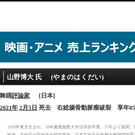
山野博大 氏
(やまのはくだい)
舞踊
評論家
[日本]
2021年
2月5日
死去
右総腸骨動脈瘤破裂
享年8
1936年東京生まれ。59年慶應義塾大学法学部卒業。57年より新
執筆。文化庁の芸術文化関係委員、日本芸術文化振興会舞踊関係委