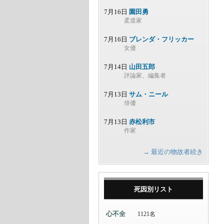
7月16日
園田勇
柔道家
7月16日
ブレンダ・フリッカー
女優
7月14日
山田五郎
評論家、編集者
7月13日
サム・ニール
俳優
7月13日
赤松利市
作家
→ 最近の物故者続き
死因別リスト
心不全
1121名