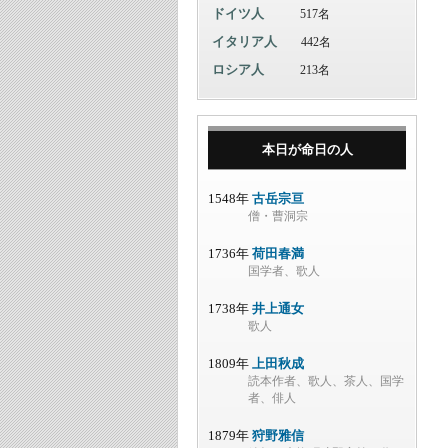
ドイツ人
517名
イタリア人
442名
ロシア人
213名
本日が命日の人
1548年
古岳宗亘
僧・曹洞宗
1736年
荷田春満
国学者、歌人
1738年
井上通女
歌人
1809年
上田秋成
読本作者、歌人、茶人、国学
者、俳人
1879年
狩野雅信