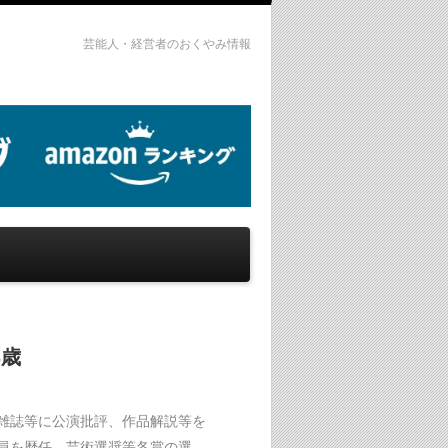
芸能人・経営者のおくやみ情報
5歳
聞、雑誌等に公演批評、作品解説等を
員を歴任。芸術選奨等各賞の選