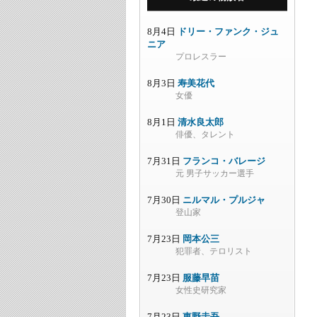
8月4日
ドリー・ファンク・ジュ
ニア
プロレスラー
8月3日
寿美花代
女優
8月1日
清水良太郎
俳優、タレント
7月31日
フランコ・バレージ
元 男子サッカー選手
7月30日
ニルマル・プルジャ
登山家
7月23日
岡本公三
犯罪者、テロリスト
7月23日
服藤早苗
女性史研究家
7月23日
東野圭吾