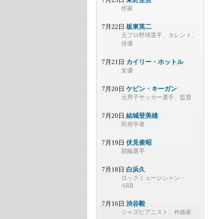
作家
7月22日
板東英二
元プロ野球選手、タレント、
俳優
7月21日
カイリー・ホットル
女優
7月20日
ケビン・キーガン
元男子サッカー選手、監督
7月20日
結城登美雄
民俗学者
7月19日
伏見俊昭
競輪選手
7月18日
白浜久
ロックミュージシャン・
ARB
7月16日
渋谷毅
ジャズピアニスト、作曲家