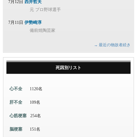
7月12日
西井哲夫
元 プロ野球選手
7月11日
伊勢崎淳
備前焼陶芸家
→ 最近の物故者続き
死因別リスト
心不全
1120名
肝不全
109名
心筋梗塞
254名
脳梗塞
151名