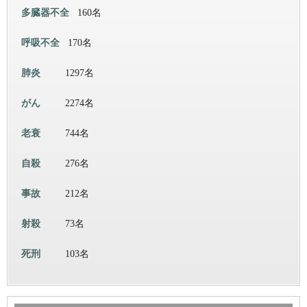
多臓器不全
160名
呼吸不全
170名
肺炎
1297名
がん
2274名
老衰
744名
自殺
276名
事故
212名
射殺
73名
死刑
103名