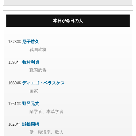
本日が命日の人
1578年
尼子勝久
戦国武将
1593年
牧村利貞
戦国武将
1660年
ディエゴ・ベラスケス
画家
1761年
野呂元丈
蘭学者、本草学者
1820年
誠拙周樗
僧・臨済宗、歌人