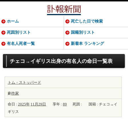
ホーム
死亡した日で検索
死因別リスト
国籍別リスト
有名人死者一覧
新着本 ランキング
チェコ→イギリス出身の有名人の命日一覧表
トム・ストッパード
劇
作家
命日 :
2025年
11月29日
享年 :
89
死因 :
国籍 : チェコ→イ
ギリス