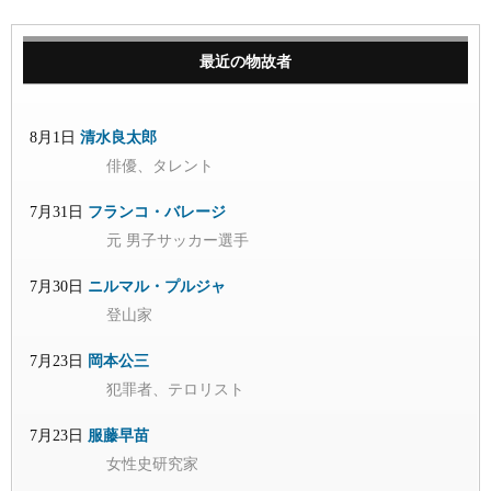
最近の物故者
8月1日
清水良太郎
俳優、タレント
7月31日
フランコ・バレージ
元 男子サッカー選手
7月30日
ニルマル・プルジャ
登山家
7月23日
岡本公三
犯罪者、テロリスト
7月23日
服藤早苗
女性史研究家