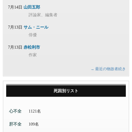
7月14日
山田五郎
評論家、編集者
7月13日
サム・ニール
俳優
7月13日
赤松利市
作家
→ 最近の物故者続き
死因別リスト
心不全
1121名
肝不全
109名