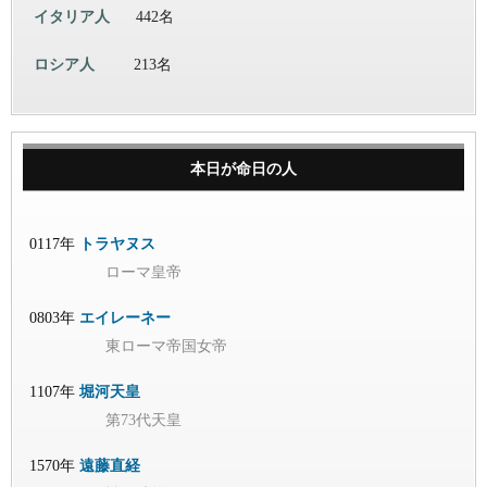
イタリア人
442名
ロシア人
213名
本日が命日の人
0117年
トラヤヌス
ローマ皇帝
0803年
エイレーネー
東ローマ帝国女帝
1107年
堀河天皇
第73代天皇
1570年
遠藤直経