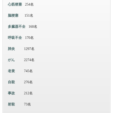
心筋梗塞
254名
脳梗塞
151名
多臓器不全
160名
呼吸不全
170名
肺炎
1297名
がん
2274名
老衰
745名
自殺
276名
事故
212名
射殺
73名