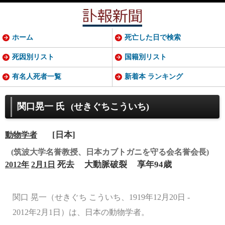
ホーム
死亡した日で検索
死因別リスト
国籍別リスト
有名人死者一覧
新着本 ランキング
関口晃一 氏
(せきぐちこういち)
[日本]
動物学者
(筑波大学名誉教授、日本カブトガニを守る会名誉会長)
死去
大動脈破裂
享年94歳
2012年
2月1日
関口 晃一（せきぐち こういち、1919年12月20日 -
2012年2月1日）は、日本の動物学者。