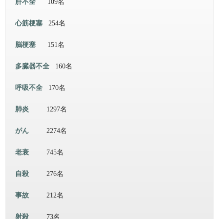
肝不全
109名
心筋梗塞
254名
脳梗塞
151名
多臓器不全
160名
呼吸不全
170名
肺炎
1297名
がん
2274名
老衰
745名
自殺
276名
事故
212名
射殺
73名