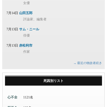
女優
7月14日
山田五郎
評論家、編集者
7月13日
サム・ニール
俳優
7月13日
赤松利市
作家
→ 最近の物故者続き
死因別リスト
心不全
1121名