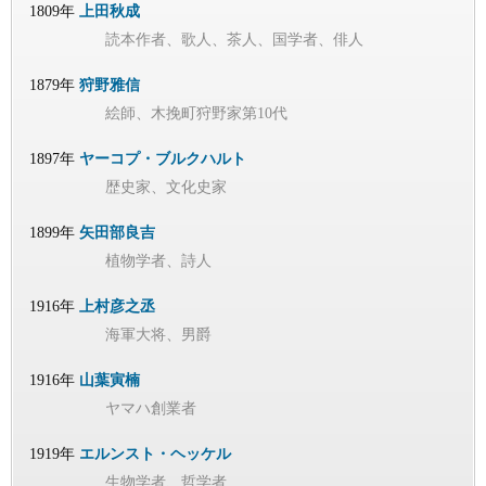
1809年
上田秋成
読本作者、歌人、茶人、国学者、俳人
1879年
狩野雅信
絵師、木挽町狩野家第10代
1897年
ヤーコプ・ブルクハルト
歴史家、文化史家
1899年
矢田部良吉
植物学者、詩人
1916年
上村彦之丞
海軍大将、男爵
1916年
山葉寅楠
ヤマハ創業者
1919年
エルンスト・ヘッケル
生物学者、哲学者