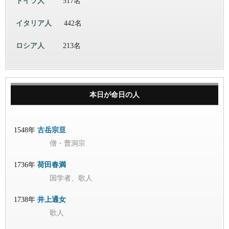
ドイツ人
517名
イタリア人
442名
ロシア人
213名
本日が命日の人
1548年
古岳宗亘
僧・曹洞宗
1736年
荷田春満
国学者、歌人
1738年
井上通女
歌人