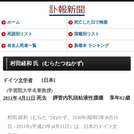
ホーム
死亡した日で検索
死因別リスト
国籍別リスト
有名人死者一覧
新着本 ランキング
村田経和 氏
(むらたつねかず)
ドイツ
[日本]
文学者
(学習院大学名誉教授)
死去
膵菅内乳頭粘液性腫瘍
享年82歳
2011年
4月11日
村田 経和（むらた つねかず、1930年(昭和5年)8月16
日 - 2011年(平成23年)4月11日）は、日本のドイツ文