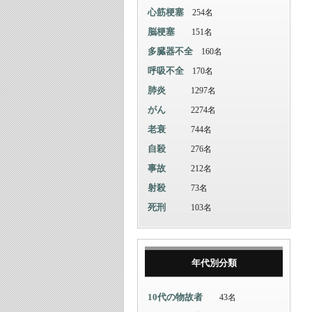
心筋梗塞
254名
脳梗塞
151名
多臓器不全
160名
呼吸不全
170名
肺炎
1297名
がん
2274名
老衰
744名
自殺
276名
事故
212名
射殺
73名
死刑
103名
年代別分類
10代の物故者
43名