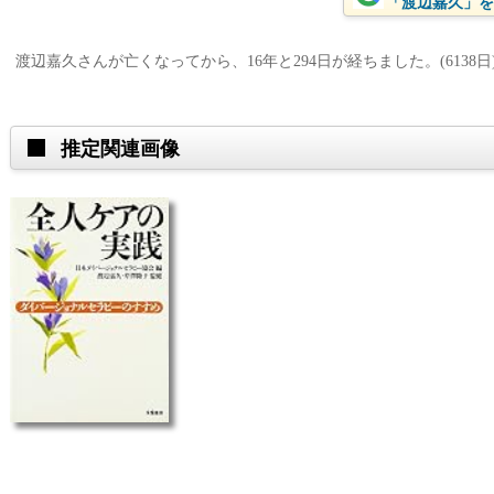
「渡辺嘉久」をG
渡辺嘉久さんが亡くなってから、16年と294日が経ちました。(6138日
推定関連画像