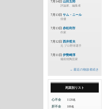
7月14日
山田五郎
評論家、編集者
7月13日
サム・ニール
俳優
7月13日
赤松利市
作家
7月12日
西井哲夫
元 プロ野球選手
7月11日
伊勢崎淳
備前焼陶芸家
→ 最近の物故者続き
死因別リスト
心不全
1120名
肝不全
109名