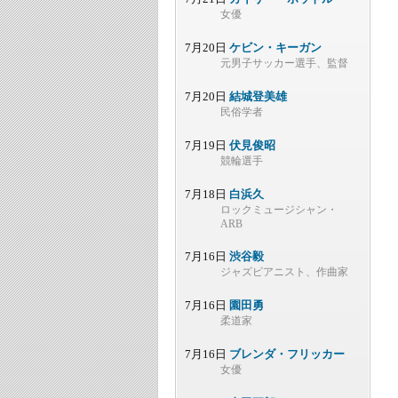
女優
7月20日
ケビン・キーガン
元男子サッカー選手、監督
7月20日
結城登美雄
民俗学者
7月19日
伏見俊昭
競輪選手
7月18日
白浜久
ロックミュージシャン・
ARB
7月16日
渋谷毅
ジャズピアニスト、作曲家
7月16日
園田勇
柔道家
7月16日
ブレンダ・フリッカー
女優