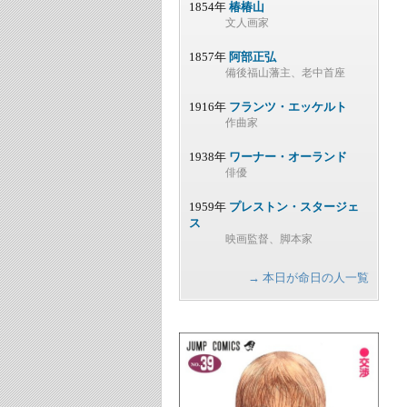
1854年
椿椿山
文人画家
1857年
阿部正弘
備後福山藩主、老中首座
1916年
フランツ・エッケルト
作曲家
1938年
ワーナー・オーランド
俳優
1959年
プレストン・スタージェ
ス
映画監督、脚本家
→ 本日が命日の人一覧