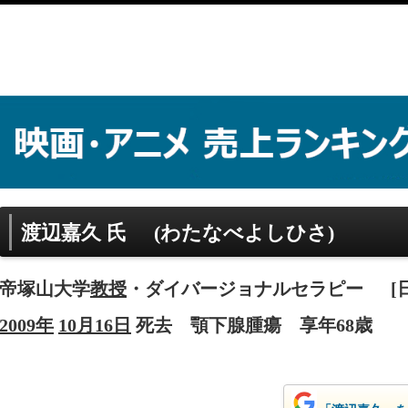
渡辺嘉久 氏
(わたなべよしひさ)
帝塚山大学
教授
・ダイバージョナルセラピー
[
2009年
10月16日
死去
顎下腺腫瘍
享年68歳