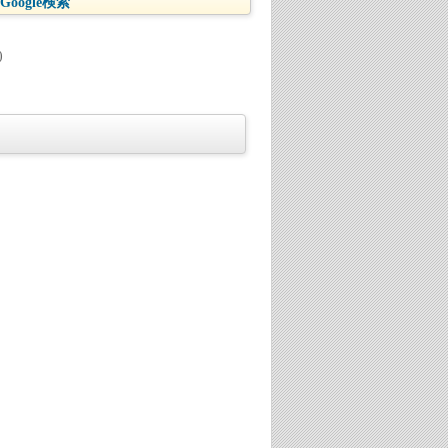
oogle検索
)