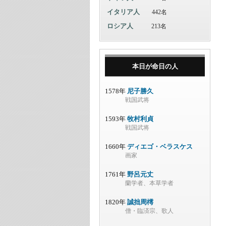
イタリア人
442名
ロシア人
213名
本日が命日の人
1578年
尼子勝久
戦国武将
1593年
牧村利貞
戦国武将
1660年
ディエゴ・ベラスケス
画家
1761年
野呂元丈
蘭学者、本草学者
1820年
誠拙周樗
僧・臨済宗、歌人