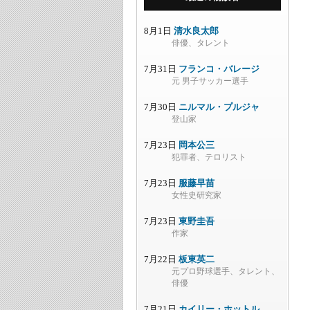
8月1日
清水良太郎
俳優、タレント
7月31日
フランコ・バレージ
元 男子サッカー選手
7月30日
ニルマル・プルジャ
登山家
7月23日
岡本公三
犯罪者、テロリスト
7月23日
服藤早苗
女性史研究家
7月23日
東野圭吾
作家
7月22日
板東英二
元プロ野球選手、タレント、
俳優
7月21日
カイリー・ホットル