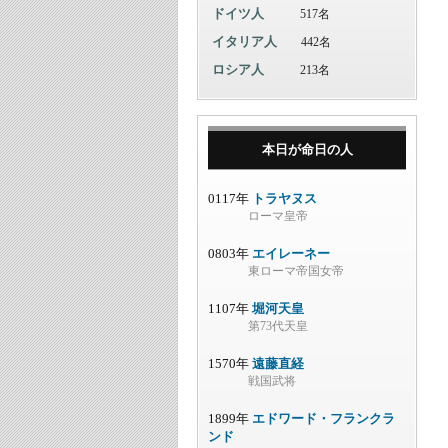
ドイツ人
517名
イタリア人
442名
ロシア人
213名
本日が命日の人
0117年
トラヤヌス
ローマ皇帝
0803年
エイレーネー
東ローマ帝国女帝
1107年
堀河天皇
第73代天皇
1570年
遠藤直経
戦国武将
1899年
エドワード・フランクラ
ンド