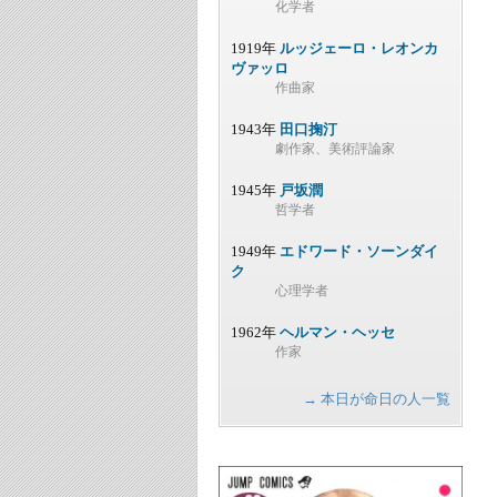
化学者
1919年
ルッジェーロ・レオンカ
ヴァッロ
作曲家
1943年
田口掬汀
劇作家、美術評論家
1945年
戸坂潤
哲学者
1949年
エドワード・ソーンダイ
ク
心理学者
1962年
ヘルマン・ヘッセ
作家
→ 本日が命日の人一覧