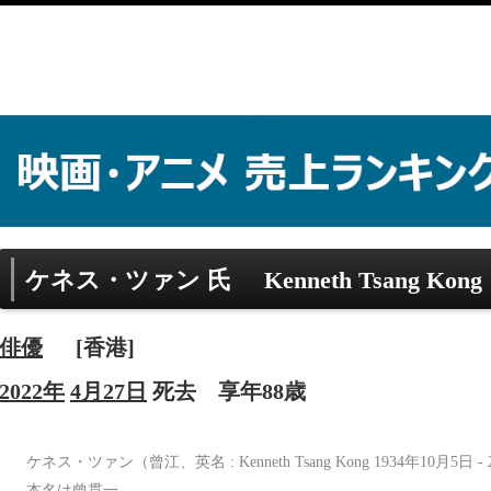
ケネス・ツァン 氏
Kenneth Tsang Kong
俳優
[香港]
2022年
4月27日
死去
享年88歳
ケネス・ツァン（曾江、英名 : Kenneth Tsang Kong 1934年10月5
本名は曾貫一。