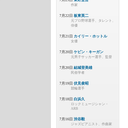
作家
7月22日
板東英二
元プロ野球選手、タレント、
俳優
7月21日
カイリー・ホットル
女優
7月20日
ケビン・キーガン
元男子サッカー選手、監督
7月20日
結城登美雄
民俗学者
7月19日
伏見俊昭
競輪選手
7月18日
白浜久
ロックミュージシャン・
ARB
7月16日
渋谷毅
ジャズピアニスト、作曲家