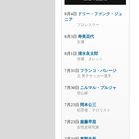
8月4日
ドリー・ファンク・ジュ
ニア
プロレスラー
8月3日
寿美花代
女優
8月1日
清水良太郎
俳優、タレント
7月31日
フランコ・バレージ
元 男子サッカー選手
7月30日
ニルマル・プルジャ
登山家
7月23日
岡本公三
犯罪者、テロリスト
7月23日
服藤早苗
女性史研究家
7月23日
東野圭吾