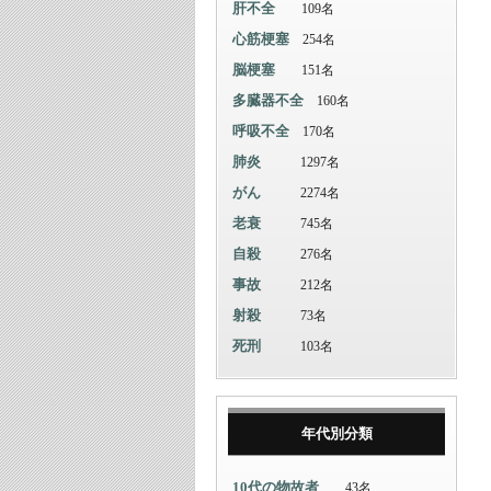
肝不全
109名
心筋梗塞
254名
脳梗塞
151名
多臓器不全
160名
呼吸不全
170名
肺炎
1297名
がん
2274名
老衰
745名
自殺
276名
事故
212名
射殺
73名
死刑
103名
年代別分類
10代の物故者
43名