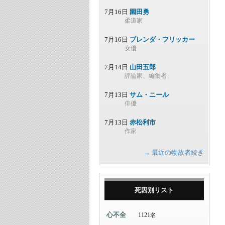
7月16日
園田勇
柔道家
7月16日
ブレンダ・フリッカー
女優
7月14日
山田五郎
評論家、編集者
7月13日
サム・ニール
俳優
7月13日
赤松利市
作家
→ 最近の物故者続き
死因別リスト
心不全
1121名