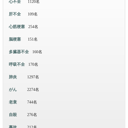
心不全
1120名
肝不全
109名
心筋梗塞
254名
脳梗塞
151名
多臓器不全
160名
呼吸不全
170名
肺炎
1297名
がん
2274名
老衰
744名
自殺
276名
事故
212名