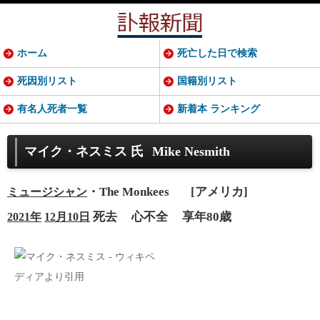
ホーム
死亡した日で検索
死因別リスト
国籍別リスト
有名人死者一覧
新着本 ランキング
マイク・ネスミス 氏
Mike Nesmith
・The Monkees
[アメリカ]
ミュージシャン
死去
心不全
享年80歳
2021年
12月10日