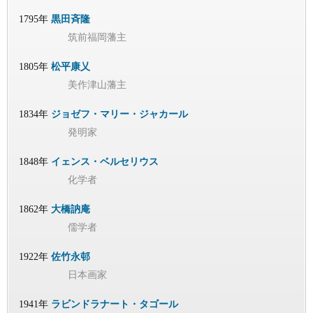
1795年
黒田斉隆
筑前福岡藩主
1805年
松平康乂
美作津山藩主
1834年
ジョゼフ・マリー・ジャカール
発明家
1848年
イェンス・ベルセリウス
化学者
1862年
大橋訥庵
儒学者
1922年
佐竹永邨
日本画家
1941年
ラビンドラナート・タゴール