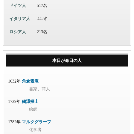
ドイツ人
517名
イタリア人
442名
ロシア人
213名
本日が命日の人
1632年
角倉素庵
書家、商人
1729年
鶴澤探山
絵師
1782年
マルクグラーフ
化学者