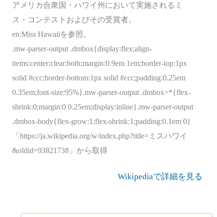
アメリカ合衆国・ハワイ州において実施されるミ
ス・コンテストおよびその受賞者。
en:Miss Hawaiiを参照。
.mw-parser-output .dmbox{display:flex;align-
items:center;clear:both;margin:0.9em 1em;border-top:1px
solid #ccc;border-bottom:1px solid #ccc;padding:0.25em
0.35em;font-size:95%}.mw-parser-output .dmbox>*{flex-
shrink:0;margin:0 0.25em;display:inline}.mw-parser-output
.dmbox-body{flex-grow:1;flex-shrink:1;padding:0.1em 0}
「https://ja.wikipedia.org/w/index.php?title=ミスハワイ
&oldid=93821738」から取得
Wikipediaで詳細を見る