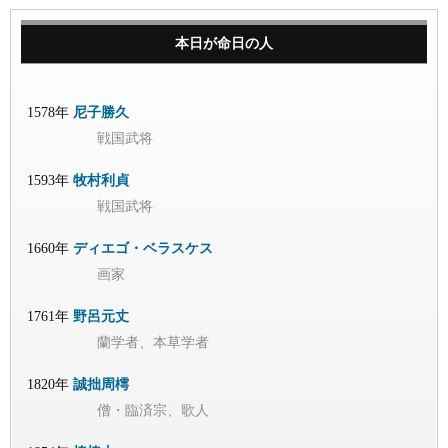
本日が命日の人
1578年
尼子勝久
戦国武将
1593年
牧村利貞
戦国武将
1660年
ディエゴ・ベラスケス
画家
1761年
野呂元丈
蘭学者、本草学者
1820年
誠拙周樗
僧・臨済宗、歌人