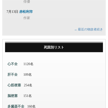
俳優
7月13日
赤松利市
作家
→ 最近の物故者続き
死因別リスト
心不全
1120名
肝不全
109名
心筋梗塞
254名
脳梗塞
151名
多臓器不全
160名