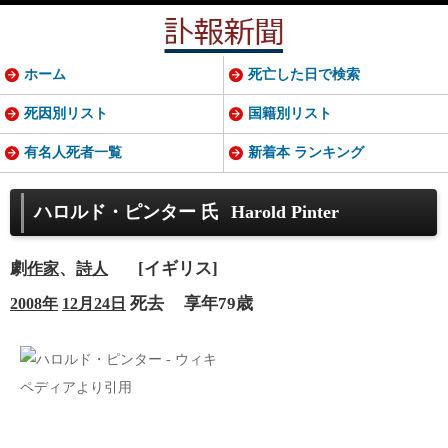
ホーム
死亡した日で検索
死因別リスト
国籍別リスト
有名人死者一覧
新着本 ランキング
ハロルド・ピンター 氏
Harold Pinter
劇
、
[イギリス]
作家
詩人
死去
享年79歳
2008年
12月24日