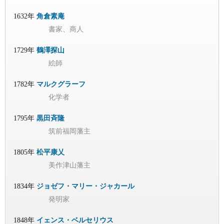
1632年
角倉素庵
書家、商人
1729年
鶴澤探山
絵師
1782年
マルクグラーフ
化学者
1795年
黒田斉隆
筑前福岡藩主
1805年
松平康乂
美作津山藩主
1834年
ジョゼフ・マリー・ジャカール
発明家
1848年
イェンス・ベルセリウス