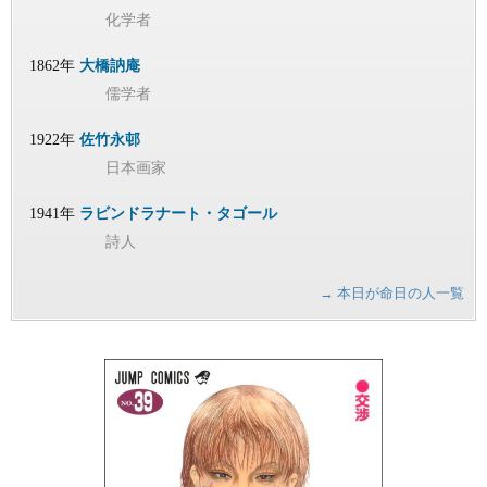
化学者
1862年
大橋訥庵
儒学者
1922年
佐竹永邨
日本画家
1941年
ラビンドラナート・タゴール
詩人
→ 本日が命日の人一覧