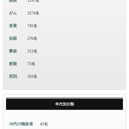
肺炎
1297名
がん
2274名
老衰
745名
自殺
276名
事故
212名
射殺
73名
死刑
103名
年代別分類
10代の物故者
43名