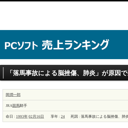
「落馬事故による脳挫傷、肺炎」が原因で
岡潤一郎
JRA
競馬
騎手
命日 :
1993年
02月16日
享年 :
24
死因 : 落馬事故による脳挫傷、肺