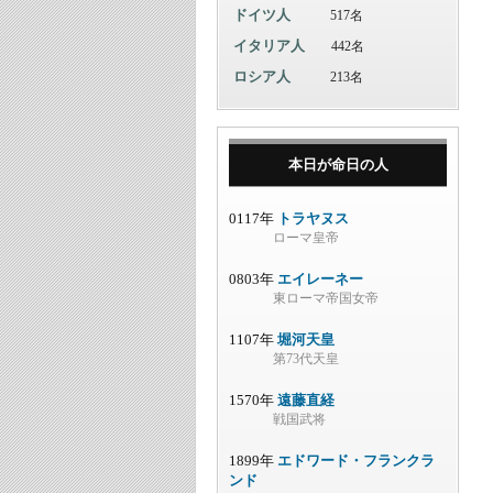
ドイツ人
517名
イタリア人
442名
ロシア人
213名
本日が命日の人
0117年
トラヤヌス
ローマ皇帝
0803年
エイレーネー
東ローマ帝国女帝
1107年
堀河天皇
第73代天皇
1570年
遠藤直経
戦国武将
1899年
エドワード・フランクラ
ンド