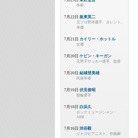
作家
7月22日
板東英二
元プロ野球選手、タレント、
俳優
7月21日
カイリー・ホットル
女優
7月20日
ケビン・キーガン
元男子サッカー選手、監督
7月20日
結城登美雄
民俗学者
7月19日
伏見俊昭
競輪選手
7月18日
白浜久
ロックミュージシャン・
ARB
7月16日
渋谷毅
ジャズピアニスト、作曲家