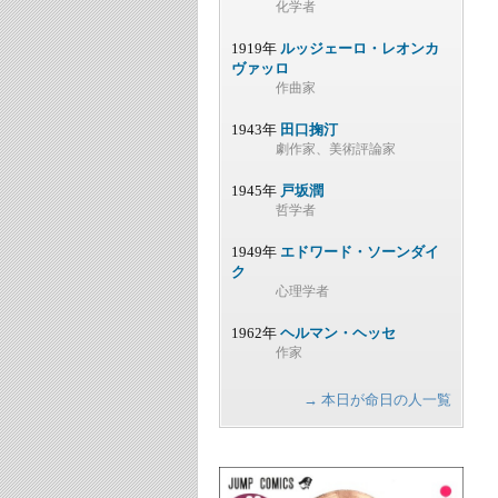
化学者
1919年
ルッジェーロ・レオンカ
ヴァッロ
作曲家
1943年
田口掬汀
劇作家、美術評論家
1945年
戸坂潤
哲学者
1949年
エドワード・ソーンダイ
ク
心理学者
1962年
ヘルマン・ヘッセ
作家
→ 本日が命日の人一覧