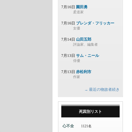
7月16日
園田勇
柔道家
7月16日
ブレンダ・フリッカー
女優
7月14日
山田五郎
評論家、編集者
7月13日
サム・ニール
俳優
7月13日
赤松利市
作家
→ 最近の物故者続き
死因別リスト
心不全
1121名