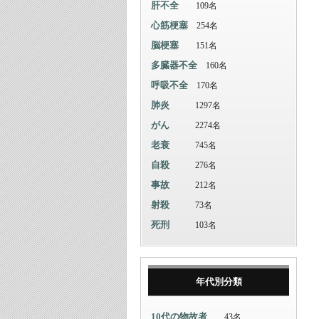
肝不全
109名
心筋梗塞
254名
脳梗塞
151名
多臓器不全
160名
呼吸不全
170名
肺炎
1297名
がん
2274名
老衰
745名
自殺
276名
事故
212名
射殺
73名
死刑
103名
年代別分類
10代の物故者
43名