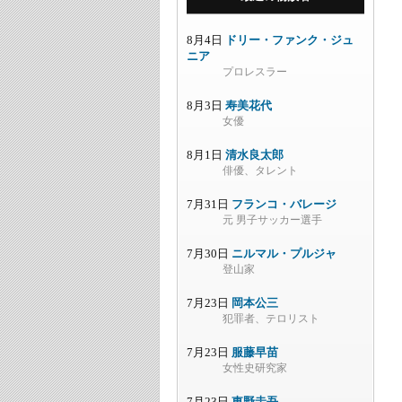
8月4日
ドリー・ファンク・ジュ
ニア
プロレスラー
8月3日
寿美花代
女優
8月1日
清水良太郎
俳優、タレント
7月31日
フランコ・バレージ
元 男子サッカー選手
7月30日
ニルマル・プルジャ
登山家
7月23日
岡本公三
犯罪者、テロリスト
7月23日
服藤早苗
女性史研究家
7月23日
東野圭吾