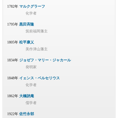
1782年
マルクグラーフ
化学者
1795年
黒田斉隆
筑前福岡藩主
1805年
松平康乂
美作津山藩主
1834年
ジョゼフ・マリー・ジャカール
発明家
1848年
イェンス・ベルセリウス
化学者
1862年
大橋訥庵
儒学者
1922年
佐竹永邨