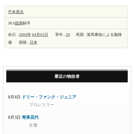
竹本貴志
JRA
競馬
騎手
命日 :
2004年
04月02日
享年 :
20
死因 : 落馬事故による脳挫
傷
国籍 :
日本
最近の物故者
8月4日
ドリー・ファンク・ジュニア
プロレスラー
8月3日
寿美花代
女優