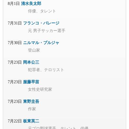
8月1日
清水良太郎
俳優、タレント
7月31日
フランコ・バレージ
元 男子サッカー選手
7月30日
ニルマル・プルジャ
登山家
7月23日
岡本公三
犯罪者、テロリスト
7月23日
服藤早苗
女性史研究家
7月23日
東野圭吾
作家
7月22日
板東英二
元プロ野球選手、タレント、俳優