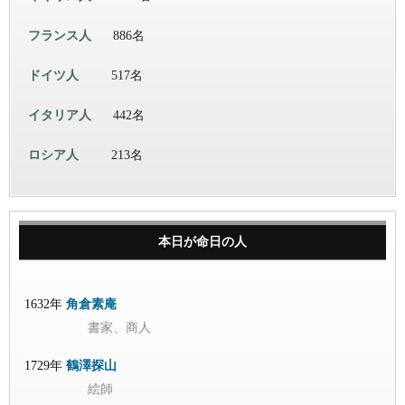
フランス人
886名
ドイツ人
517名
イタリア人
442名
ロシア人
213名
本日が命日の人
1632年
角倉素庵
書家、商人
1729年
鶴澤探山
絵師