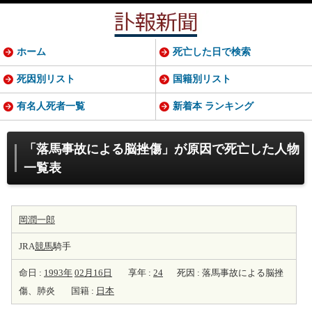
ホーム
死亡した日で検索
死因別リスト
国籍別リスト
有名人死者一覧
新着本 ランキング
「落馬事故による脳挫傷」が原因で死亡した人物
一覧表
岡潤一郎
JRA
競馬
騎手
命日 :
1993年
02月16日
享年 :
24
死因 : 落馬事故による脳挫
傷、肺炎
国籍 :
日本