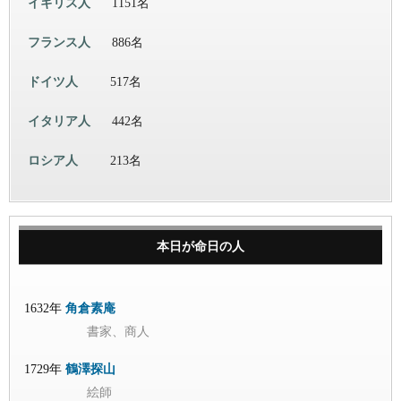
イギリス人
1151名
フランス人
886名
ドイツ人
517名
イタリア人
442名
ロシア人
213名
本日が命日の人
1632年
角倉素庵
書家、商人
1729年
鶴澤探山
絵師