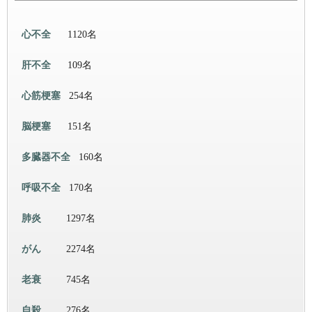
心不全
1120名
肝不全
109名
心筋梗塞
254名
脳梗塞
151名
多臓器不全
160名
呼吸不全
170名
肺炎
1297名
がん
2274名
老衰
745名
自殺
276名