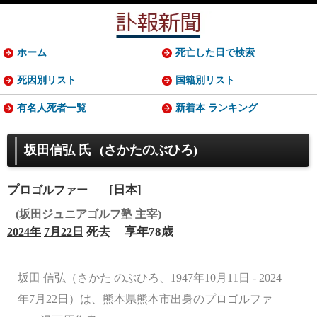
ホーム
死亡した日で検索
死因別リスト
国籍別リスト
有名人死者一覧
新着本 ランキング
坂田信弘 氏
(さかたのぶひろ)
プロ
[日本]
ゴルファー
(坂田ジュニアゴルフ塾 主宰)
死去
享年78歳
2024年
7月22日
坂田 信弘（さかた のぶひろ、1947年10月11日 - 2024
年7月22日）は、熊本県熊本市出身のプロゴルファ