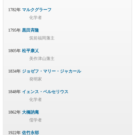
1782年
マルクグラーフ
化学者
1795年
黒田斉隆
筑前福岡藩主
1805年
松平康乂
美作津山藩主
1834年
ジョゼフ・マリー・ジャカール
発明家
1848年
イェンス・ベルセリウス
化学者
1862年
大橋訥庵
儒学者
1922年
佐竹永邨