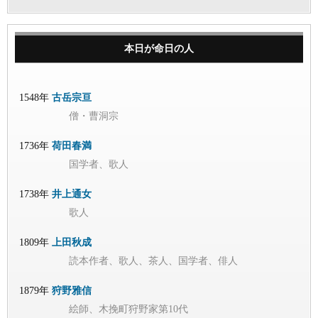
本日が命日の人
1548年
古岳宗亘
僧・曹洞宗
1736年
荷田春満
国学者、歌人
1738年
井上通女
歌人
1809年
上田秋成
読本作者、歌人、茶人、国学者、俳人
1879年
狩野雅信
絵師、木挽町狩野家第10代