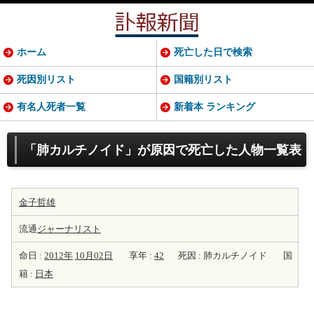
ホーム
死亡した日で検索
死因別リスト
国籍別リスト
有名人死者一覧
新着本 ランキング
「肺カルチノイド」が原因で死亡した人物一覧表
金子哲雄
流通
ジャーナリスト
命日 :
2012年
10月02日
享年 :
42
死因 : 肺カルチノイド
国
籍 :
日本