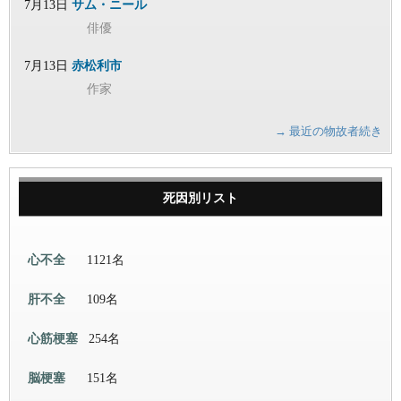
7月13日
サム・ニール
俳優
7月13日
赤松利市
作家
→ 最近の物故者続き
死因別リスト
心不全
1121名
肝不全
109名
心筋梗塞
254名
脳梗塞
151名