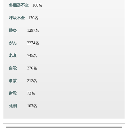
多臓器不全
160名
呼吸不全
170名
肺炎
1297名
がん
2274名
老衰
745名
自殺
276名
事故
212名
射殺
73名
死刑
103名