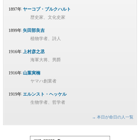
1897年
ヤーコプ・ブルクハルト
歴史家、文化史家
1899年
矢田部良吉
植物学者、詩人
1916年
上村彦之丞
海軍大将、男爵
1916年
山葉寅楠
ヤマハ創業者
1919年
エルンスト・ヘッケル
生物学者、哲学者
→ 本日が命日の人一覧