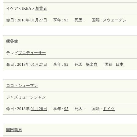
イケア＜IKEA＞
創業者
命日 : 2018年
01月27日
享年 :
93
死因 :
国籍 :
スウェーデン
熊谷健
テレビ
プロデューサー
命日 : 2018年
01月27日
享年 :
82
死因 :
脳出血
国籍 :
日本
ココ・シューマン
ジャズ
ミュージシャン
命日 : 2018年
01月28日
享年 :
95
死因 :
国籍 :
ドイツ
園田義男