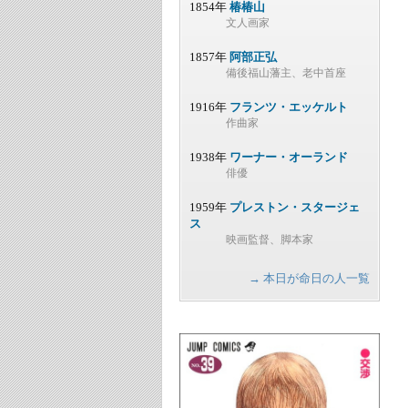
1854年
椿椿山
文人画家
1857年
阿部正弘
備後福山藩主、老中首座
1916年
フランツ・エッケルト
作曲家
1938年
ワーナー・オーランド
俳優
1959年
プレストン・スタージェ
ス
映画監督、脚本家
→ 本日が命日の人一覧