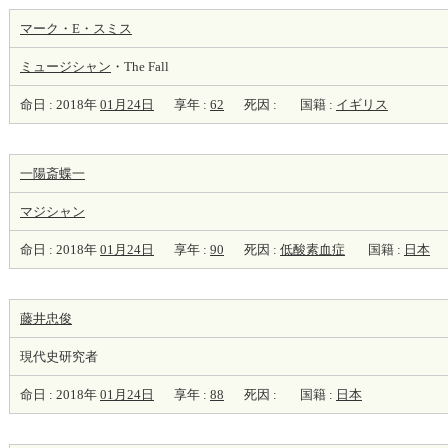
マーク・E・スミス
ミュージシャン
・The Fall
命日 : 2018年
01月24日
享年 :
62
死因 :
国籍 :
イギリス
一陽斎蝶一
マジシャン
命日 : 2018年
01月24日
享年 :
90
死因 :
低酸素血症
国籍 :
日本
藤井忠俊
現代史研究者
命日 : 2018年
01月24日
享年 :
88
死因 :
国籍 :
日本