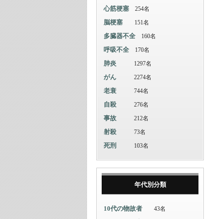
心筋梗塞
254名
脳梗塞
151名
多臓器不全
160名
呼吸不全
170名
肺炎
1297名
がん
2274名
老衰
744名
自殺
276名
事故
212名
射殺
73名
死刑
103名
年代別分類
10代の物故者
43名