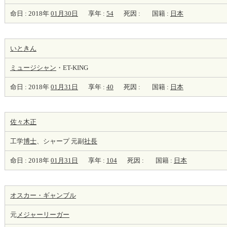
命日 : 2018年
01月30日
享年 :
54
死因 :
国籍 :
日本
いときん
ミュージシャン
・ET-KING
命日 : 2018年
01月31日
享年 :
40
死因 :
国籍 :
日本
佐々木正
工学
博士
、シャープ 元副
社長
命日 : 2018年
01月31日
享年 :
104
死因 :
国籍 :
日本
オスカー・ギャンブル
元
メジャーリーガー