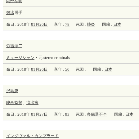
岡部幸明
競泳
選手
命日 : 2018年
01月26日
享年 :
78
死因 :
肺炎
国籍 :
日本
弥吉淳二
ミュージシャン
・元 stereo criminals
命日 : 2018年
01月26日
享年 :
50
死因 :
国籍 :
日本
沢島忠
映画監督
、
演出家
命日 : 2018年
01月27日
享年 :
93
死因 :
多臓器不全
国籍 :
日本
イングヴァル・カンプラード