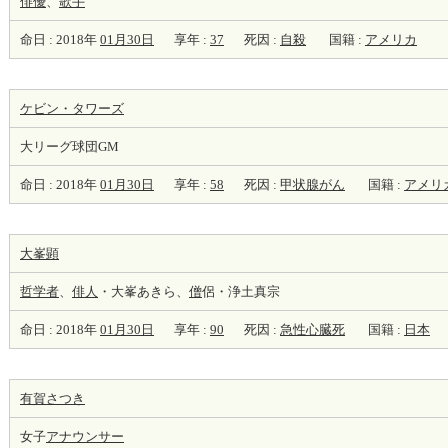
俳優
、
歌手
命日 : 2018年
01月30日
享年 :
37
死因 :
自殺
国籍 :
アメリカ
ケビン・タワーズ
大リーグ球団GM
命日 : 2018年
01月30日
享年 :
58
死因 :
甲状腺がん
国籍 :
アメリ
大峯顕
哲学者
、
俳人
・大峯あきら、
僧
侶・浄土真宗
命日 : 2018年
01月30日
享年 :
90
死因 :
急性心臓死
国籍 :
日本
有賀さつき
女子
アナウンサー