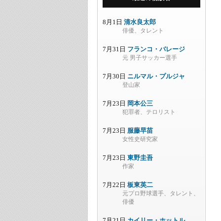
8月1日
清水良太郎
俳優、タレント
7月31日
フランコ・バレージ
元 男子サッカー選手
7月30日
ニルマル・プルジャ
登山家
7月23日
岡本公三
犯罪者、テロリスト
7月23日
服藤早苗
女性史研究家
7月23日
東野圭吾
作家
7月22日
板東英二
元プロ野球選手、タレント、
俳優
7月21日
カイリー・ホットル