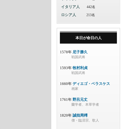
イタリア人
442名
ロシア人
213名
本日が命日の人
1578年
尼子勝久
戦国武将
1593年
牧村利貞
戦国武将
1660年
ディエゴ・ベラスケス
画家
1761年
野呂元丈
蘭学者、本草学者
1820年
誠拙周樗
僧・臨済宗、歌人