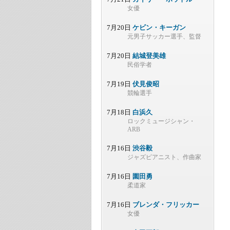
女優
7月20日
ケビン・キーガン
元男子サッカー選手、監督
7月20日
結城登美雄
民俗学者
7月19日
伏見俊昭
競輪選手
7月18日
白浜久
ロックミュージシャン・
ARB
7月16日
渋谷毅
ジャズピアニスト、作曲家
7月16日
園田勇
柔道家
7月16日
ブレンダ・フリッカー
女優