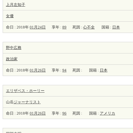
上月左知子
女優
命日 : 2018年
01月24日
享年 :
89
死因 :
心不全
国籍 :
日本
野中広務
政治家
命日 : 2018年
01月26日
享年 :
94
死因 :
国籍 :
日本
エリザベス・ホーリー
山岳
ジャーナリスト
命日 : 2018年
01月26日
享年 :
96
死因 :
国籍 :
アメリカ