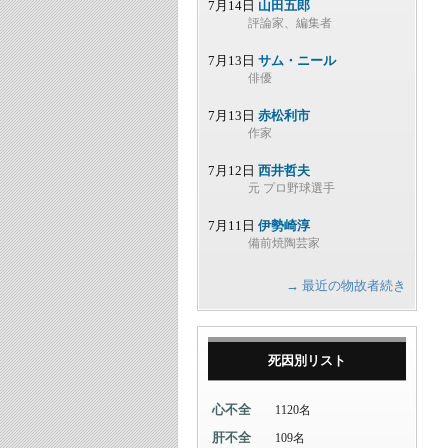
7月14日
山田五郎
評論家、編集者
7月13日
サム・ニール
俳優
7月13日
赤松利市
作家
7月12日
西井哲夫
元 プロ野球選手
7月11日
伊勢崎淳
備前焼陶芸家
→ 最近の物故者続き
死因別リスト
心不全
1120名
肝不全
109名