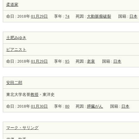
柔道家
命日 : 2018年
01月29日
享年 :
74
死因 :
大動脈瘤破裂
国籍 :
日本
土肥みゆき
ピアニスト
命日 : 2018年
01月29日
享年 :
95
死因 :
老衰
国籍 :
日本
安田二郎
東北大学名誉
教授
・東洋史
命日 : 2018年
01月30日
享年 :
80
死因 :
膵臓がん
国籍 :
日本
マーク・サリング