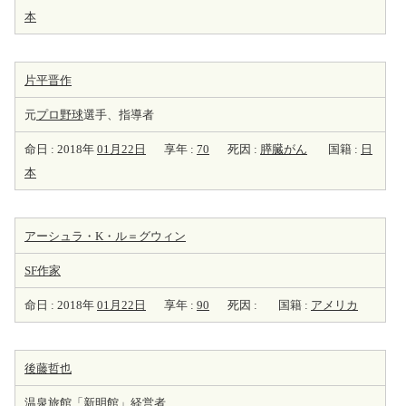
本
片平晋作
元
プロ野球
選手、指導者
命日 : 2018年
01月22日
享年 :
70
死因 :
膵臓がん
国籍 :
日
本
アーシュラ・K・ル＝グウィン
SF
作家
命日 : 2018年
01月22日
享年 :
90
死因 :
国籍 :
アメリカ
後藤哲也
温泉旅館「新明館」
経営者