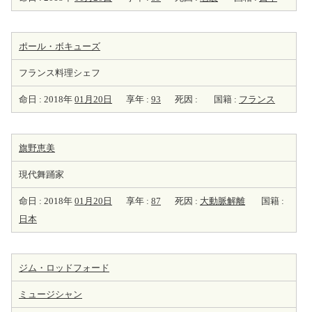
ポール・ボキューズ
フランス料理シェフ
命日 : 2018年
01月20日
享年 :
93
死因 :
国籍 :
フランス
旗野恵美
現代舞踊家
命日 : 2018年
01月20日
享年 :
87
死因 :
大動脈解離
国籍 :
日本
ジム・ロッドフォード
ミュージシャン