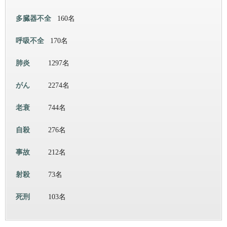
多臓器不全
160名
呼吸不全
170名
肺炎
1297名
がん
2274名
老衰
744名
自殺
276名
事故
212名
射殺
73名
死刑
103名