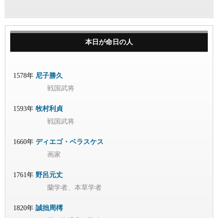
本日が命日の人
1578年
尼子勝久
戦国武将
1593年
牧村利貞
戦国武将
1660年
ディエゴ・ベラスケス
画家
1761年
野呂元丈
蘭学者、本草学者
1820年
誠拙周樗