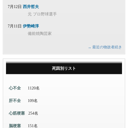
7月12日
西井哲夫
元 プロ野球選手
7月11日
伊勢崎淳
備前焼陶芸家
→ 最近の物故者続き
死因別リスト
心不全
1120名
肝不全
109名
心筋梗塞
254名
脳梗塞
151名