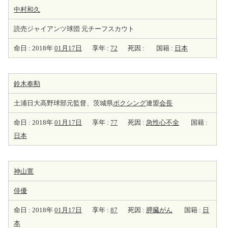
中村和久
読売ジャイアンツ球団 元チーフスカウト
命日 : 2018年
01月17日
享年 :
72
死因 :
国籍 :
日本
鈴木奉勲
土浦日大高野球部元監督、茨城県
ボクシング
連盟
会長
命日 : 2018年
01月17日
享年 :
77
死因 :
急性心不全
国籍 :
日本
神山寛
俳優
命日 : 2018年
01月17日
享年 :
87
死因 :
膵臓がん
国籍 :
日
本