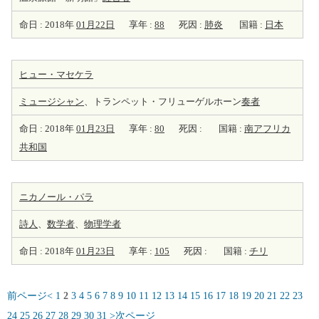
命日 : 2018年
01月22日
享年 :
88
死因 :
肺炎
国籍 :
日本
ヒュー・マセケラ
ミュージシャン
、トランペット・フリューゲルホーン
奏者
命日 : 2018年
01月23日
享年 :
80
死因 :
国籍 :
南アフリカ
共和国
ニカノール・パラ
詩人
、
数学者
、
物理学者
命日 : 2018年
01月23日
享年 :
105
死因 :
国籍 :
チリ
前ページ<
1
2
3
4
5
6
7
8
9
10
11
12
13
14
15
16
17
18
19
20
21
22
23
24
25
26
27
28
29
30
31
>次ページ