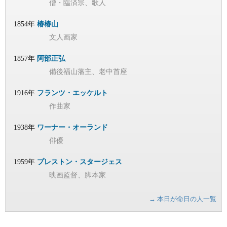
僧・臨済宗、歌人
1854年
椿椿山
文人画家
1857年
阿部正弘
備後福山藩主、老中首座
1916年
フランツ・エッケルト
作曲家
1938年
ワーナー・オーランド
俳優
1959年
プレストン・スタージェス
映画監督、脚本家
→ 本日が命日の人一覧