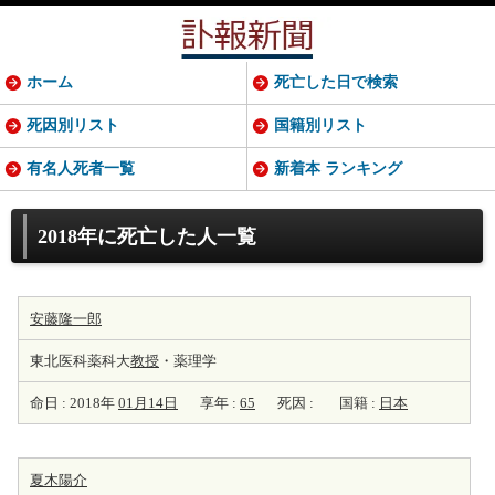
ホーム
死亡した日で検索
死因別リスト
国籍別リスト
有名人死者一覧
新着本 ランキング
2018年に死亡した人一覧
安藤隆一郎
東北医科薬科大
教授
・薬理学
命日 : 2018年
01月14日
享年 :
65
死因 :
国籍 :
日本
夏木陽介