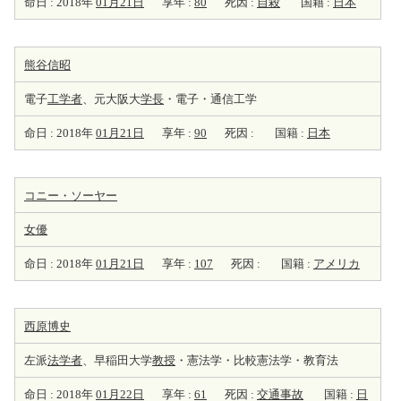
命日 : 2018年
01月21日
享年 :
80
死因 :
自殺
国籍 :
日本
熊谷信昭
電子
工学者
、元大阪大
学長
・電子・通信工学
命日 : 2018年
01月21日
享年 :
90
死因 :
国籍 :
日本
コニー・ソーヤー
女優
命日 : 2018年
01月21日
享年 :
107
死因 :
国籍 :
アメリカ
西原博史
左派
法学者
、早稲田大学
教授
・憲法学・比較憲法学・教育法
命日 : 2018年
01月22日
享年 :
61
死因 :
交通事故
国籍 :
日