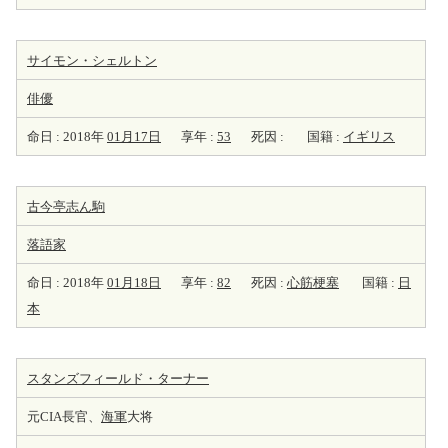
サイモン・シェルトン
俳優
命日 : 2018年
01月17日
享年 :
53
死因 :
国籍 :
イギリス
古今亭志ん駒
落語家
命日 : 2018年
01月18日
享年 :
82
死因 :
心筋梗塞
国籍 :
日
本
スタンズフィールド・ターナー
元CIA長官、
海軍
大将