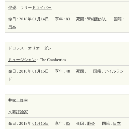
俳優
、ラリー
ドライバー
命日 : 2018年
01月14日
享年 :
83
死因 :
腎細胞がん
国籍 :
日本
ドロレス・オリオーダン
ミュージシャン
・The Cranberries
命日 : 2018年
01月15日
享年 :
48
死因 :
国籍 :
アイルラン
ド
井家上隆幸
文芸
評論家
命日 : 2018年
01月15日
享年 :
85
死因 :
肺炎
国籍 :
日本