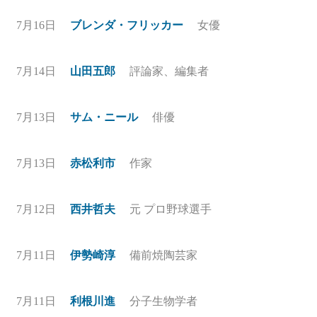
7月16日
ブレンダ・フリッカー
女優
7月14日
山田五郎
評論家、編集者
7月13日
サム・ニール
俳優
7月13日
赤松利市
作家
7月12日
西井哲夫
元 プロ野球選手
7月11日
伊勢崎淳
備前焼陶芸家
7月11日
利根川進
分子生物学者