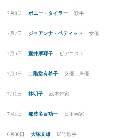
7月8日
ボニー・タイラー
歌手
7月7日
ジョアンナ・ペティット
女優
7月5日
室井摩耶子
ピアニスト
7月3日
二階堂有希子
女優、声優
7月1日
林明子
絵本作家
7月1日
那波多目功一
日本画家
6月30日
大塚文雄
民謡歌手