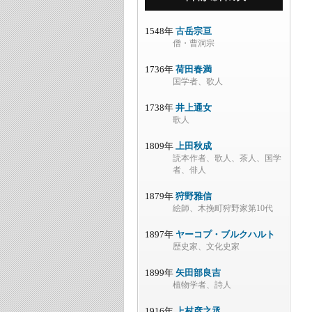
1548年
古岳宗亘
僧・曹洞宗
1736年
荷田春満
国学者、歌人
1738年
井上通女
歌人
1809年
上田秋成
読本作者、歌人、茶人、国学
者、俳人
1879年
狩野雅信
絵師、木挽町狩野家第10代
1897年
ヤーコプ・ブルクハルト
歴史家、文化史家
1899年
矢田部良吉
植物学者、詩人
1916年
上村彦之丞