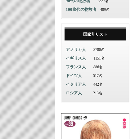
90代の物故者
3657名
100歳代の物故者
489名
国家別リスト
アメリカ人
3780名
イギリス人
1151名
フランス人
886名
ドイツ人
517名
イタリア人
442名
ロシア人
213名