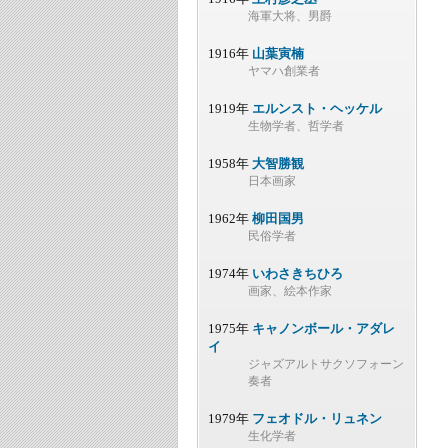
海軍大将、男爵
1916年
山葉寅楠
ヤマハ創業者
1919年
エルンスト・ヘッケル
生物学者、哲学者
1958年
大智勝観
日本画家
1962年
柳田国男
民俗学者
1974年
いわさきちひろ
画家、絵本作家
1975年
キャノンボール・アダレ
イ
ジャズアルトサクソフォーン
奏者
1979年
フェオドル・リュネン
生化学者