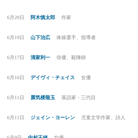
6月20日
阿木慎太郎
作家
6月19日
山下治広
体操選手、指導者
6月17日
清家利一
俳優、殺陣師
6月16日
デイヴィ・チェイス
女優
6月11日
蜃気楼龍玉
落語家・三代目
6月11日
ジェイン・ヨーレン
児童文学作家、詩人
6月9日
中村玉緒
女優