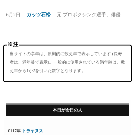
6月2日
ガッツ石松
元 プロボクシング選手、俳優
※注
当サイトの享年は、原則的に数え年で表示しています (長寿
者は、満年齢で表示)。一般的に使用されている満年齢は、数
え年から1か2を引いた数字となります。
本日が命日の人
0117年
トラヤヌス