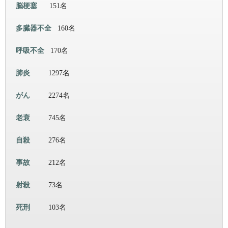
脳梗塞
151名
多臓器不全
160名
呼吸不全
170名
肺炎
1297名
がん
2274名
老衰
745名
自殺
276名
事故
212名
射殺
73名
死刑
103名