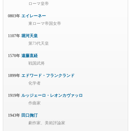
ローマ皇帝
0803年
エイレーネー
東ローマ帝国女帝
1107年
堀河天皇
第73代天皇
1570年
遠藤直経
戦国武将
1899年
エドワード・フランクランド
化学者
1919年
ルッジェーロ・レオンカヴァッロ
作曲家
1943年
田口掬汀
劇作家、美術評論家