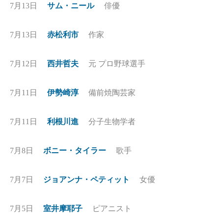
7月13日
サム・ニール
俳優
7月13日
赤松利市
作家
7月12日
西井哲夫
元 プロ野球選手
7月11日
伊勢崎淳
備前焼陶芸家
7月11日
利根川進
分子生物学者
7月8日
ボニー・タイラー
歌手
7月7日
ジョアンナ・ペティット
女優
7月5日
室井摩耶子
ピアニスト