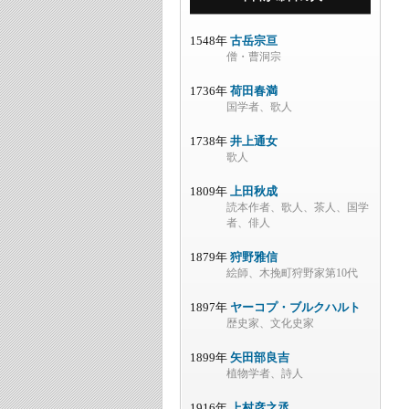
1548年
古岳宗亘
僧・曹洞宗
1736年
荷田春満
国学者、歌人
1738年
井上通女
歌人
1809年
上田秋成
読本作者、歌人、茶人、国学
者、俳人
1879年
狩野雅信
絵師、木挽町狩野家第10代
1897年
ヤーコプ・ブルクハルト
歴史家、文化史家
1899年
矢田部良吉
植物学者、詩人
1916年
上村彦之丞