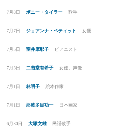
7月8日
ボニー・タイラー
歌手
7月7日
ジョアンナ・ペティット
女優
7月5日
室井摩耶子
ピアニスト
7月3日
二階堂有希子
女優、声優
7月1日
林明子
絵本作家
7月1日
那波多目功一
日本画家
6月30日
大塚文雄
民謡歌手