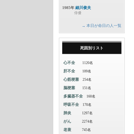
1985年
細川俊夫
俳優
→ 本日が命日の人一覧
死因別リスト
心不全
1120名
肝不全
109名
心筋梗塞
254名
脳梗塞
151名
多臓器不全
160名
呼吸不全
170名
肺炎
1297名
がん
2274名
老衰
745名