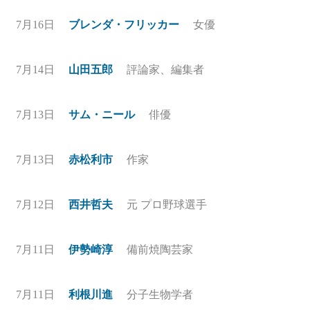
7月16日
ブレンダ・フリッカー
女優
7月14日
山田五郎
評論家、編集者
7月13日
サム・ニール
俳優
7月13日
赤松利市
作家
7月12日
西井哲夫
元 プロ野球選手
7月11日
伊勢崎淳
備前焼陶芸家
7月11日
利根川進
分子生物学者