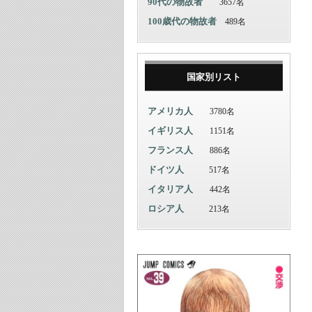
90代の物故者
3657名
100歳代の物故者
489名
国家別リスト
アメリカ人
3780名
イギリス人
1151名
フランス人
886名
ドイツ人
517名
イタリア人
442名
ロシア人
213名