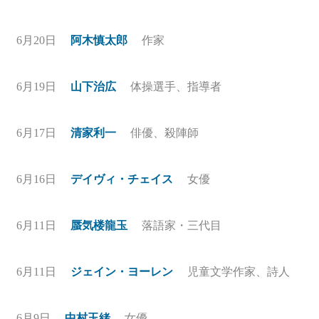
6月20日
阿木慎太郎
作家
6月19日
山下治広
体操選手、指導者
6月17日
清家利一
俳優、殺陣師
6月16日
デイヴィ・チェイス
女優
6月11日
蜃気楼龍玉
落語家・三代目
6月11日
ジェイン・ヨーレン
児童文学作家、詩人
6月9日
中村玉緒
女優