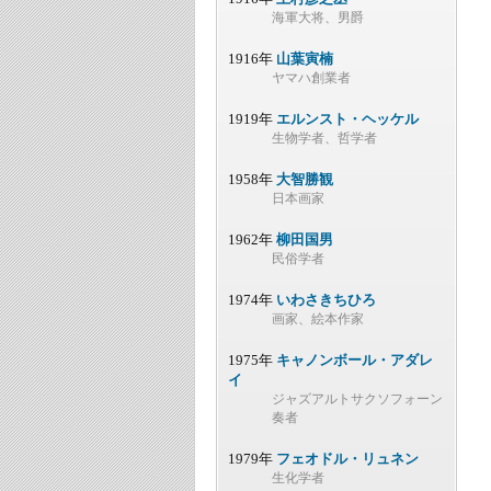
海軍大将、男爵
1916年
山葉寅楠
ヤマハ創業者
1919年
エルンスト・ヘッケル
生物学者、哲学者
1958年
大智勝観
日本画家
1962年
柳田国男
民俗学者
1974年
いわさきちひろ
画家、絵本作家
1975年
キャノンボール・アダレ
イ
ジャズアルトサクソフォーン
奏者
1979年
フェオドル・リュネン
生化学者