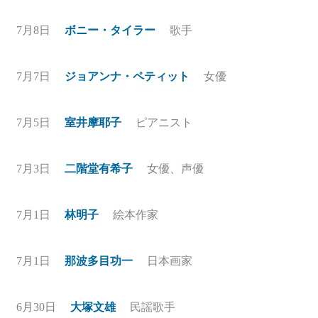
7月8日
ボニー・タイラー
歌手
7月7日
ジョアンナ・ペティット
女優
7月5日
室井摩耶子
ピアニスト
7月3日
二階堂有希子
女優、声優
7月1日
林明子
絵本作家
7月1日
那波多目功一
日本画家
6月30日
大塚文雄
民謡歌手