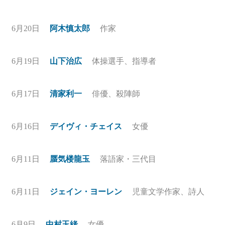
6月20日
阿木慎太郎
作家
6月19日
山下治広
体操選手、指導者
6月17日
清家利一
俳優、殺陣師
6月16日
デイヴィ・チェイス
女優
6月11日
蜃気楼龍玉
落語家・三代目
6月11日
ジェイン・ヨーレン
児童文学作家、詩人
6月9日
中村玉緒
女優