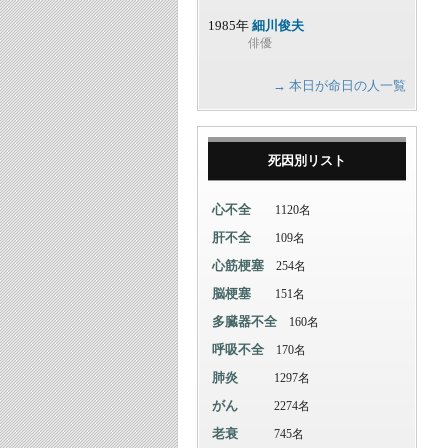
1985年
細川俊夫
俳優
→ 本日が命日の人一覧
死因別リスト
心不全
1120名
肝不全
109名
心筋梗塞
254名
脳梗塞
151名
多臓器不全
160名
呼吸不全
170名
肺炎
1297名
がん
2274名
老衰
745名