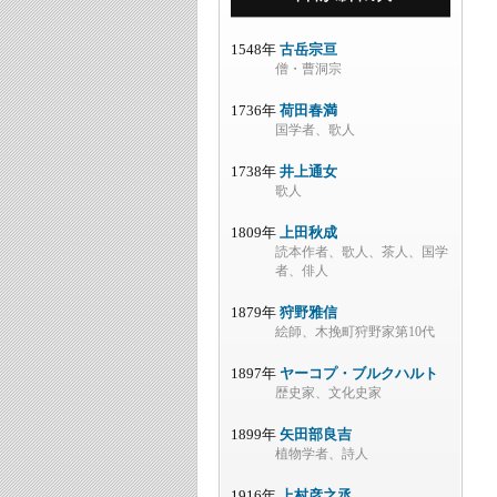
1548年
古岳宗亘
僧・曹洞宗
1736年
荷田春満
国学者、歌人
1738年
井上通女
歌人
1809年
上田秋成
読本作者、歌人、茶人、国学
者、俳人
1879年
狩野雅信
絵師、木挽町狩野家第10代
1897年
ヤーコプ・ブルクハルト
歴史家、文化史家
1899年
矢田部良吉
植物学者、詩人
1916年
上村彦之丞