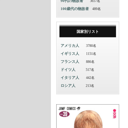
90代の物故者
3657名
100歳代の物故者
489名
国家別リスト
アメリカ人
3780名
イギリス人
1151名
フランス人
886名
ドイツ人
517名
イタリア人
442名
ロシア人
213名