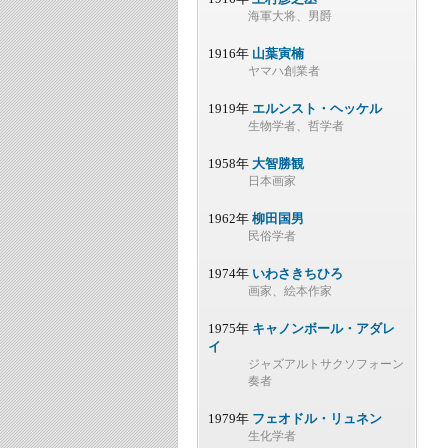
海軍大将、男爵
1916年
山葉寅楠
ヤマハ創業者
1919年
エルンスト・ヘッケル
生物学者、哲学者
1958年
大智勝観
日本画家
1962年
柳田国男
民俗学者
1974年
いわさきちひろ
画家、絵本作家
1975年
キャノンボール・アダレ
イ
ジャズアルトサクソフォーン
奏者
1979年
フェオドル・リュネン
生化学者