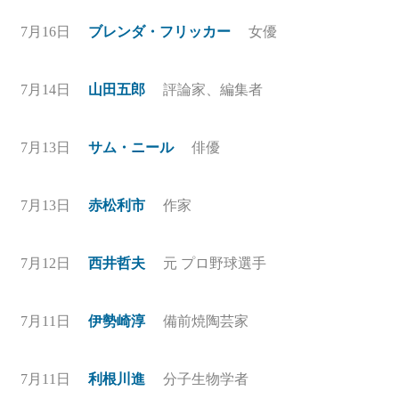
7月16日
ブレンダ・フリッカー
女優
7月14日
山田五郎
評論家、編集者
7月13日
サム・ニール
俳優
7月13日
赤松利市
作家
7月12日
西井哲夫
元 プロ野球選手
7月11日
伊勢崎淳
備前焼陶芸家
7月11日
利根川進
分子生物学者