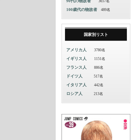
90代の物故者
3657名
100歳代の物故者
489名
国家別リスト
アメリカ人
3780名
イギリス人
1151名
フランス人
886名
ドイツ人
517名
イタリア人
442名
ロシア人
213名