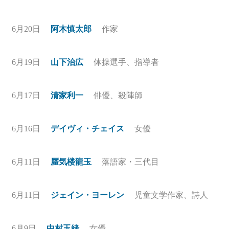
6月20日
阿木慎太郎
作家
6月19日
山下治広
体操選手、指導者
6月17日
清家利一
俳優、殺陣師
6月16日
デイヴィ・チェイス
女優
6月11日
蜃気楼龍玉
落語家・三代目
6月11日
ジェイン・ヨーレン
児童文学作家、詩人
6月9日
中村玉緒
女優