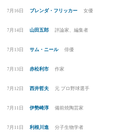
7月16日
ブレンダ・フリッカー
女優
7月14日
山田五郎
評論家、編集者
7月13日
サム・ニール
俳優
7月13日
赤松利市
作家
7月12日
西井哲夫
元 プロ野球選手
7月11日
伊勢崎淳
備前焼陶芸家
7月11日
利根川進
分子生物学者