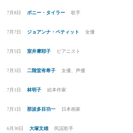
7月8日
ボニー・タイラー
歌手
7月7日
ジョアンナ・ペティット
女優
7月5日
室井摩耶子
ピアニスト
7月3日
二階堂有希子
女優、声優
7月1日
林明子
絵本作家
7月1日
那波多目功一
日本画家
6月30日
大塚文雄
民謡歌手