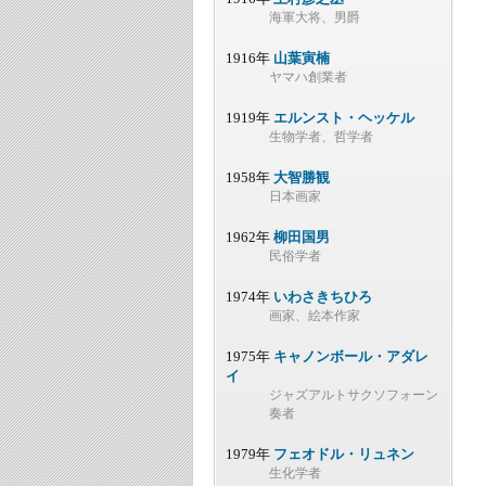
海軍大将、男爵
1916年
山葉寅楠
ヤマハ創業者
1919年
エルンスト・ヘッケル
生物学者、哲学者
1958年
大智勝観
日本画家
1962年
柳田国男
民俗学者
1974年
いわさきちひろ
画家、絵本作家
1975年
キャノンボール・アダレ
イ
ジャズアルトサクソフォーン
奏者
1979年
フェオドル・リュネン
生化学者