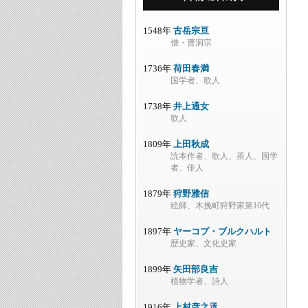
1548年
古岳宗亘
僧・曹洞宗
1736年
荷田春満
国学者、歌人
1738年
井上通女
歌人
1809年
上田秋成
読本作者、歌人、茶人、国学
者、俳人
1879年
狩野雅信
絵師、木挽町狩野家第10代
1897年
ヤーコプ・ブルクハルト
歴史家、文化史家
1899年
矢田部良吉
植物学者、詩人
1916年
上村彦之丞