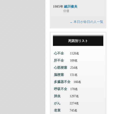
1985年
細川俊夫
俳優
→ 本日が命日の人一覧
死因別リスト
心不全
1120名
肝不全
109名
心筋梗塞
254名
脳梗塞
151名
多臓器不全
160名
呼吸不全
170名
肺炎
1297名
がん
2274名
老衰
745名