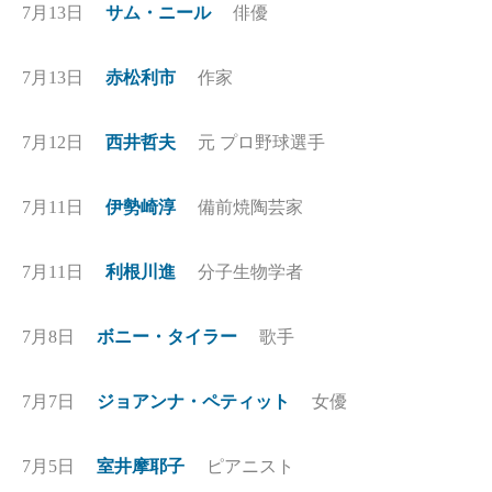
7月13日
サム・ニール
俳優
7月13日
赤松利市
作家
7月12日
西井哲夫
元 プロ野球選手
7月11日
伊勢崎淳
備前焼陶芸家
7月11日
利根川進
分子生物学者
7月8日
ボニー・タイラー
歌手
7月7日
ジョアンナ・ペティット
女優
7月5日
室井摩耶子
ピアニスト