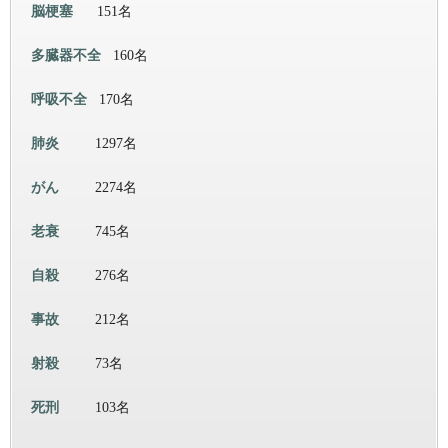
脳梗塞
151名
多臓器不全
160名
呼吸不全
170名
肺炎
1297名
がん
2274名
老衰
745名
自殺
276名
事故
212名
射殺
73名
死刑
103名