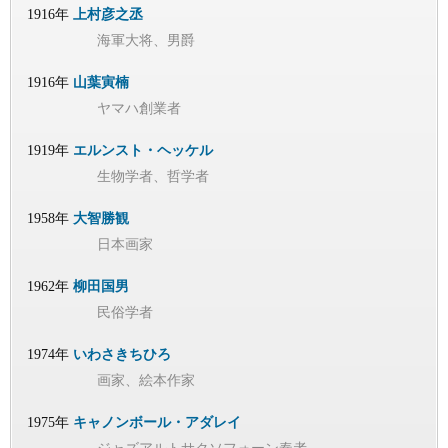
1916年
上村彦之丞
海軍大将、男爵
1916年
山葉寅楠
ヤマハ創業者
1919年
エルンスト・ヘッケル
生物学者、哲学者
1958年
大智勝観
日本画家
1962年
柳田国男
民俗学者
1974年
いわさきちひろ
画家、絵本作家
1975年
キャノンボール・アダレイ