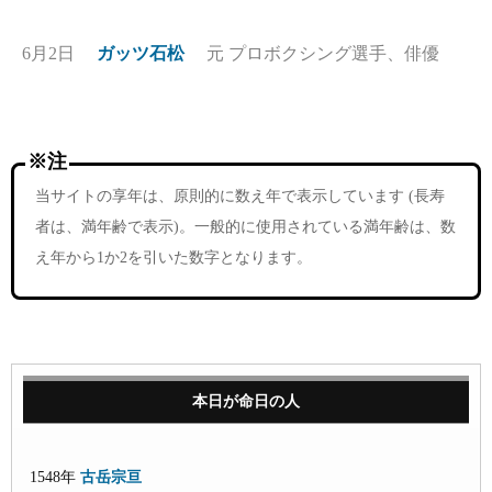
6月2日
ガッツ石松
元 プロボクシング選手、俳優
※注
当サイトの享年は、原則的に数え年で表示しています (長寿
者は、満年齢で表示)。一般的に使用されている満年齢は、数
え年から1か2を引いた数字となります。
本日が命日の人
1548年
古岳宗亘