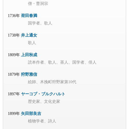
僧・曹洞宗
1736年
荷田春満
国学者、歌人
1738年
井上通女
歌人
1809年
上田秋成
読本作者、歌人、茶人、国学者、俳人
1879年
狩野雅信
絵師、木挽町狩野家第10代
1897年
ヤーコプ・ブルクハルト
歴史家、文化史家
1899年
矢田部良吉
植物学者、詩人